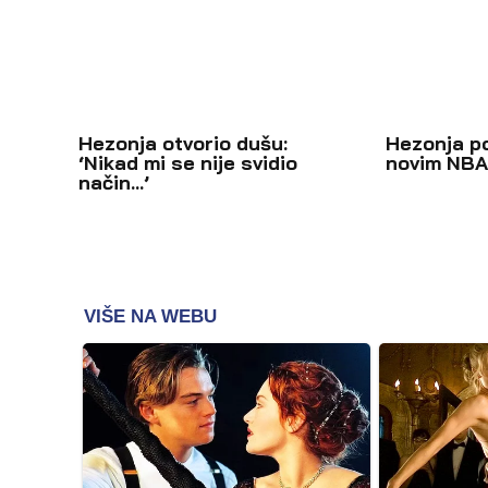
Hezonja otvorio dušu:
Hezonja p
‘Nikad mi se nije svidio
novim NBA
način…’