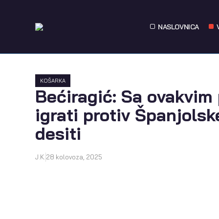
NASLOVNICA
KOŠARKA
Bećiragić: Sa ovakvi
igrati protiv Španjols
desiti
J.K.
28 kolovoza, 2025