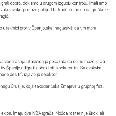
igrali dobro, dok smo u drugom izgubili kontrolu. Imali smo
m svako svakoga može pobijediti. Trudit ćemo se da greške iz
agić.
o utakmici protiv Španjolske, naglasivši da tim mora
 Ova večerašnja utakmica je pokazala da se ne može igrati
 Španije odigrati dobro i biti konkurentni. Sa ovakvim
će desiti”, izjavio je selektor.
nagu Gruzije, koja također čeka Zmajeve u grupnoj fazi.
a ekipa. Imaju dva NBA igrača. Možda roster nije širok, ali