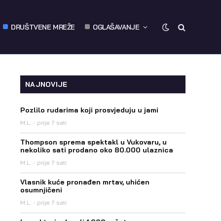
DRUŠTVENE MREŽE
OGLAŠAVANJE
NAJNOVIJE
Pozlilo rudarima koji prosvjeduju u jami
M.L.
prije 7 sati
Thompson sprema spektakl u Vukovaru, u
nekoliko sati prodano oko 80.000 ulaznica
M.L.
prije 7 sati
Vlasnik kuće pronađen mrtav, uhićen
osumnjičeni
M.L.
prije 7 sati