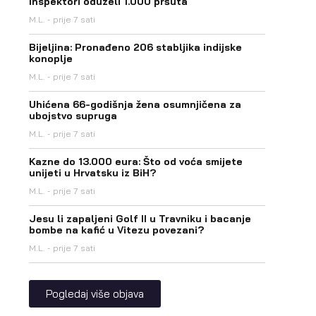
Inspektori oduzeli 1.000 pršuta
M.L.
prije 7 sati
Bijeljina: Pronađeno 206 stabljika indijske
konoplje
M.L.
prije 7 sati
Uhićena 66-godišnja žena osumnjičena za
ubojstvo supruga
M.L.
prije 7 sati
Kazne do 13.000 eura: Što od voća smijete
unijeti u Hrvatsku iz BiH?
M.L.
prije 7 sati
Jesu li zapaljeni Golf II u Travniku i bacanje
bombe na kafić u Vitezu povezani?
M.L.
prije 7 sati
Pogledaj više objava