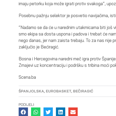
imaju petorku koja može igrati protiv svakoga”, upozo
Posebnu pažnju selektor je posvetio navijačima, ist
“Nadamo se da će u narednim utakmicama biti još više
smo ekipa sa dosta uspona i padova i trebat će nam 
nego danas, jer nam zaista trebaju. To za nas nije pri
zaključio je Bećiragić.
Bosna i Hercegovina naredni meč igra protiv Španije,
Zmajevi uz koncentraciju i podršku s tribina moći pok
Scena.ba
ŠPANJOLSKA
,
EUROBASKET
,
BEČIRAGIĆ
PODIJELI: