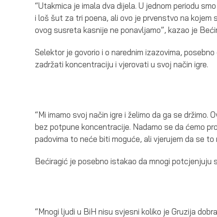
“Utakmica je imala dva dijela. U jednom periodu smo 
i loš šut za tri poena, ali ovo je prvenstvo na koje
ovog susreta kasnije ne ponavljamo”, kazao je Bećir
Selektor je govorio i o narednim izazovima, posebno 
zadržati koncentraciju i vjerovati u svoj način igre.
“Mi imamo svoj način igre i želimo da ga se držimo.
bez potpune koncentracije. Nadamo se da ćemo protiv
padovima to neće biti moguće, ali vjerujem da se to ne
Bećiragić je posebno istakao da mnogi potcjenjuju s
“Mnogi ljudi u BiH nisu svjesni koliko je Gruzija dobr