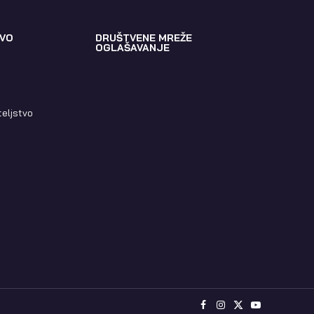
VO
DRUŠTVENE MREŽE
OGLAŠAVANJE
teljstvo
Facebook
Instagram
X
YouTube