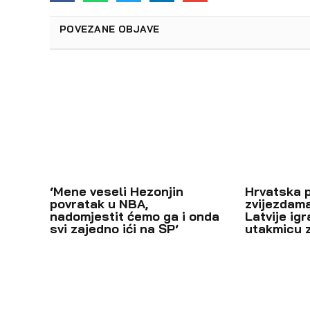
POVEZANE OBJAVE
‘Mene veseli Hezonjin
Hrvatska 
povratak u NBA,
zvijezdama
nadomjestit ćemo ga i onda
Latvije igr
svi zajedno ići na SP‘
utakmicu 