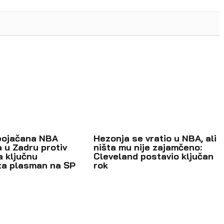
pojačana NBA
Hezonja se vratio u NBA, ali
 u Zadru protiv
ništa mu nije zajamčeno:
a ključnu
Cleveland postavio ključan
za plasman na SP
rok