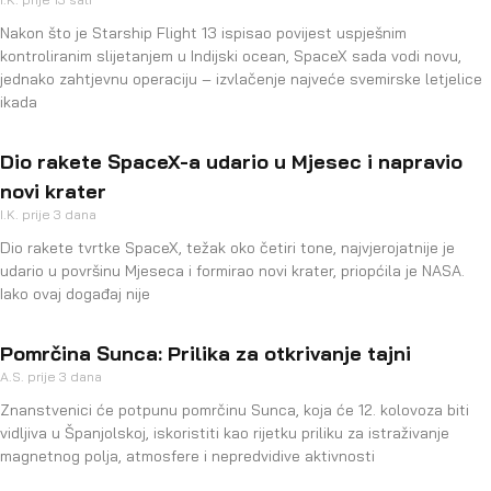
Nakon što je Starship Flight 13 ispisao povijest uspješnim
kontroliranim slijetanjem u Indijski ocean, SpaceX sada vodi novu,
jednako zahtjevnu operaciju – izvlačenje najveće svemirske letjelice
ikada
Dio rakete SpaceX-a udario u Mjesec i napravio
novi krater
I.K.
prije 3 dana
Dio rakete tvrtke SpaceX, težak oko četiri tone, najvjerojatnije je
udario u površinu Mjeseca i formirao novi krater, priopćila je NASA.
Iako ovaj događaj nije
Pomrčina Sunca: Prilika za otkrivanje tajni
A.S.
prije 3 dana
Znanstvenici će potpunu pomrčinu Sunca, koja će 12. kolovoza biti
vidljiva u Španjolskoj, iskoristiti kao rijetku priliku za istraživanje
magnetnog polja, atmosfere i nepredvidive aktivnosti