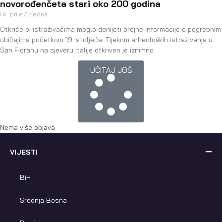
novorođenčeta stari oko 200 godina
I.K.
prije 3 tjedna
Otkriće bi istraživačima moglo donijeti brojne informacije o pogrebnim
običajima početkom 19. stoljeća. Tijekom arheoloških istraživanja u
San Fioranu na sjeveru Italije otkriven je iznimno
UČITAJ JOŠ
Nema više objava
VIJESTI
BiH
Srednja Bosna