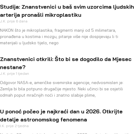
Studija: Znanstvenici u baš svim uzorcima ljudskih
arterija pronašli mikroplastiku
J.K.
prije 6 dana
NAKON što je mikroplastika, fragmenti manji od 5 milimetara,
pronađena u kostima i mozgu, pitanje više nije dospijevaju li ti
materijali u ljudsko tijelo, nego
Znanstvenici otkrili: Što bi se dogodilo da Mjesec
nestane?
J.K.
prije 1 tjedan
Odgovor NASA-e, američke svemirske agencije, nedvosmislen je:
Zemlja bi bila potpuno drugačije mjesto. Neki učinci bi se osjetili
odmah poput mračnijih noći i znatno slabije plime,
U ponoć počeo je najkraći dan u 2026. Otkrijte
detalje astronomskog fenomena
I.K.
prije 2 tjedna