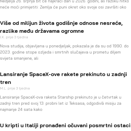
Nedjelja 26. srpnja bit će najkraći dan u 2026. godini, ali razliku nitko
neće moći primijetiti: Zemlja će puni okret oko svoje osi završiti oko
Više od milijun života godišnje odnose nesreće,
razlike među državama ogromne
I.K.
prije 3 tjedna
Nova studija, objavljena u ponedjeljak, pokazala je da su od 1990. do
2023. godine stope ozljeda i smrtnih slučajeva u prometu diljem
svijeta smanjene, ali
Lansiranje SpaceX-ove rakete prekinuto u zadnji
tren
M.L.
prije 3 tjedna
Lansiranje SpaceX-ova raketa Starship prekinuto je u četvrtak u
zadnji tren pred svoj 13. probni let iz Teksasa, odgodivši misiju za
najmanje 24 sata kako
U kripti u Italiji pronađeni očuvani posmrtni ostaci