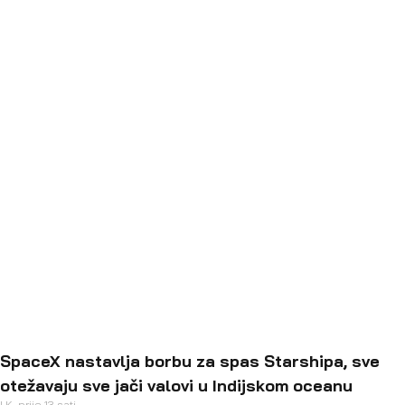
ZNANOST
Plutonovo ledeno srce ispušta tekući
dušik
F.P.
prije 1 dan
SpaceX nastavlja borbu za spas Starshipa, sve
otežavaju sve jači valovi u Indijskom oceanu
I.K.
prije 13 sati