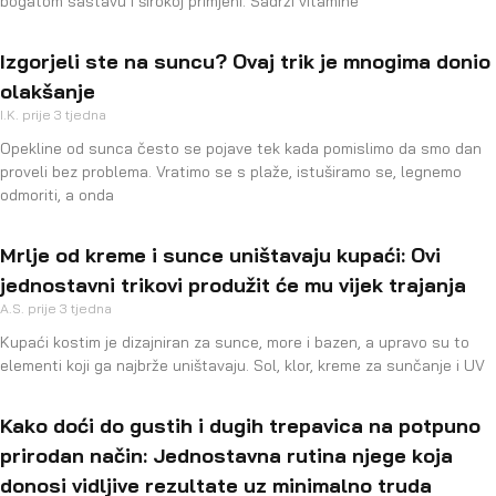
bogatom sastavu i širokoj primjeni. Sadrži vitamine
Izgorjeli ste na suncu? Ovaj trik je mnogima donio
olakšanje
I.K.
prije 3 tjedna
Opekline od sunca često se pojave tek kada pomislimo da smo dan
proveli bez problema. Vratimo se s plaže, istuširamo se, legnemo
odmoriti, a onda
Mrlje od kreme i sunce uništavaju kupaći: Ovi
jednostavni trikovi produžit će mu vijek trajanja
A.S.
prije 3 tjedna
Kupaći kostim je dizajniran za sunce, more i bazen, a upravo su to
elementi koji ga najbrže uništavaju. Sol, klor, kreme za sunčanje i UV
Kako doći do gustih i dugih trepavica na potpuno
prirodan način: Jednostavna rutina njege koja
donosi vidljive rezultate uz minimalno truda