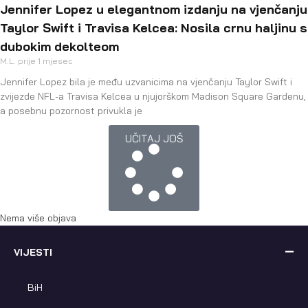
Jennifer Lopez u elegantnom izdanju na vjenčanju
Taylor Swift i Travisa Kelcea: Nosila crnu haljinu s
dubokim dekolteom
M.L.
prije 1 mjesec
Jennifer Lopez bila je među uzvanicima na vjenčanju Taylor Swift i
zvijezde NFL-a Travisa Kelcea u njujorškom Madison Square Gardenu,
a posebnu pozornost privukla je
UČITAJ JOŠ
Nema više objava
VIJESTI
BiH