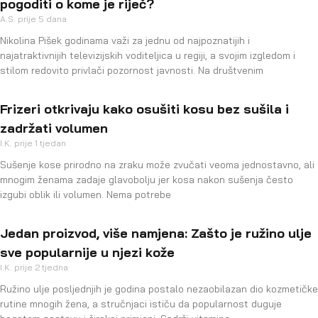
pogoditi o kome je riječ?
A.S.
prije 5 dana
Nikolina Pišek godinama važi za jednu od najpoznatijih i
najatraktivnijih televizijskih voditeljica u regiji, a svojim izgledom i
stilom redovito privlači pozornost javnosti. Na društvenim
Frizeri otkrivaju kako osušiti kosu bez sušila i
zadržati volumen
I.K.
prije 1 tjedan
Sušenje kose prirodno na zraku može zvučati veoma jednostavno, ali
mnogim ženama zadaje glavobolju jer kosa nakon sušenja često
izgubi oblik ili volumen. Nema potrebe
Jedan proizvod, više namjena: Zašto je ružino ulje
sve popularnije u njezi kože
I.K.
prije 2 tjedna
Ružino ulje posljednjih je godina postalo nezaobilazan dio kozmetičke
rutine mnogih žena, a stručnjaci ističu da popularnost duguje