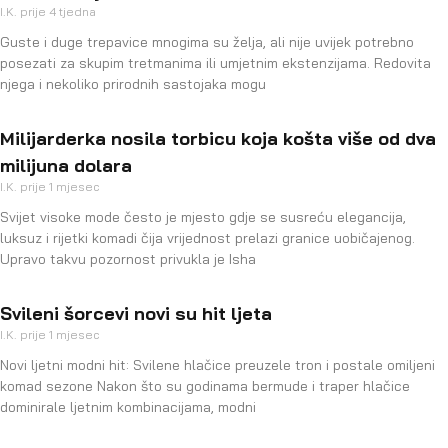
I.K.
prije 4 tjedna
Guste i duge trepavice mnogima su želja, ali nije uvijek potrebno
posezati za skupim tretmanima ili umjetnim ekstenzijama. Redovita
njega i nekoliko prirodnih sastojaka mogu
Milijarderka nosila torbicu koja košta više od dva
milijuna dolara
I.K.
prije 1 mjesec
Svijet visoke mode često je mjesto gdje se susreću elegancija,
luksuz i rijetki komadi čija vrijednost prelazi granice uobičajenog.
Upravo takvu pozornost privukla je Isha
Svileni šorcevi novi su hit ljeta
I.K.
prije 1 mjesec
Novi ljetni modni hit: Svilene hlačice preuzele tron i postale omiljeni
komad sezone Nakon što su godinama bermude i traper hlačice
dominirale ljetnim kombinacijama, modni