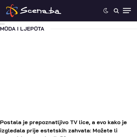
---
MODA I LJEPOTA
MODA I LJEPOTA
Zaboravite kaos u ormaru: Japanci kažu
da problem nije u odjeći
F.P.
prije 4 tjedna
Postala je prepoznatljivo TV lice, a evo kako je
izgledala prije estetskih zahvata: Možete li