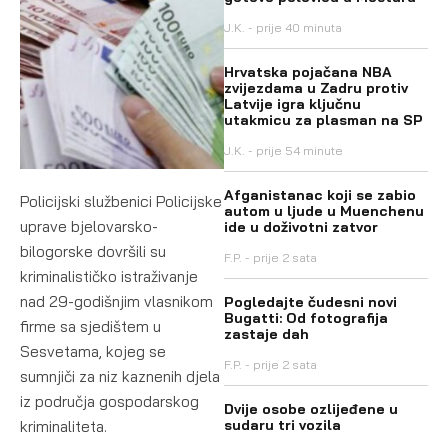
J.K.
prije 40 minuta
Hrvatska pojačana NBA
zvijezdama u Zadru protiv
Latvije igra ključnu
utakmicu za plasman na SP
J.K.
prije 54 minute
Afganistanac koji se zabio
Policijski službenici Policijske
autom u ljude u Muenchenu
uprave bjelovarsko-
ide u doživotni zatvor
bilogorske dovršili su
F.P.
prije 2 sata
kriminalističko istraživanje
nad 29-godišnjim vlasnikom
Pogledajte čudesni novi
Bugatti: Od fotografija
firme sa sjedištem u
zastaje dah
Sesvetama, kojeg se
F.P.
prije 2 sata
sumnjiči za niz kaznenih djela
iz područja gospodarskog
Dvije osobe ozlijeđene u
sudaru tri vozila
kriminaliteta.