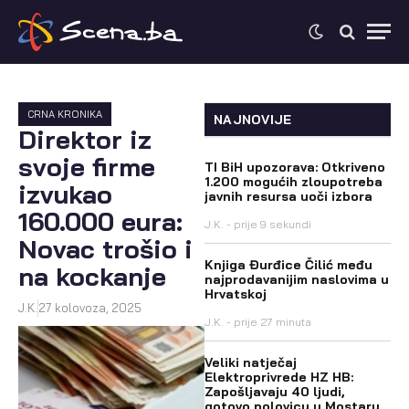
CRNA KRONIKA
NAJNOVIJE
Direktor iz
svoje firme
TI BiH upozorava: Otkriveno
1.200 mogućih zloupotreba
izvukao
javnih resursa uoči izbora
160.000 eura:
J.K.
prije 9 sekundi
Novac trošio i
Knjiga Đurđice Čilić među
na kockanje
najprodavanijim naslovima u
Hrvatskoj
J.K.
27 kolovoza, 2025
J.K.
prije 27 minuta
Veliki natječaj
Elektroprivrede HZ HB:
Zapošljavaju 40 ljudi,
gotovo polovicu u Mostaru