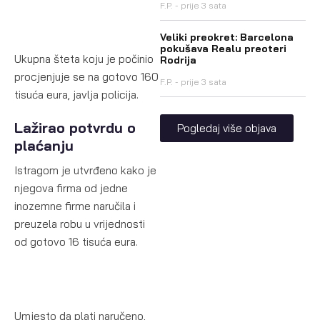
F.P.
prije 3 sata
Veliki preokret: Barcelona
pokušava Realu preoteri
Ukupna šteta koju je počinio
Rodrija
procjenjuje se na gotovo 160
F.P.
prije 3 sata
tisuća eura, javlja policija.
Lažirao potvrdu o
Pogledaj više objava
plaćanju
Istragom je utvrđeno kako je
njegova firma od jedne
inozemne firme naručila i
preuzela robu u vrijednosti
od gotovo 16 tisuća eura.
Umjesto da plati naručeno,