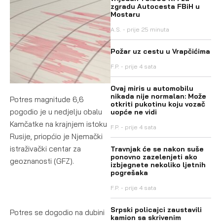
zgradu Autocesta FBiH u
Mostaru
A.S.
prije 25 minuta
Požar uz cestu u Vrapčićima
F.P.
prije 4 sata
Ovaj miris u automobilu
nikada nije normalan: Može
Potres magnitude 6,6
otkriti pukotinu koju vozač
pogodio je u nedjelju obalu
uopće ne vidi
Kamčatke na krajnjem istoku
F.P.
prije 4 sata
Rusije, priopćio je Njemački
istraživački centar za
Travnjak će se nakon suše
ponovno zazelenjeti ako
geoznanosti (GFZ).
izbjegnete nekoliko ljetnih
pogrešaka
F.P.
prije 4 sata
Srpski policajci zaustavili
Potres se dogodio na dubini
kamion sa skrivenim