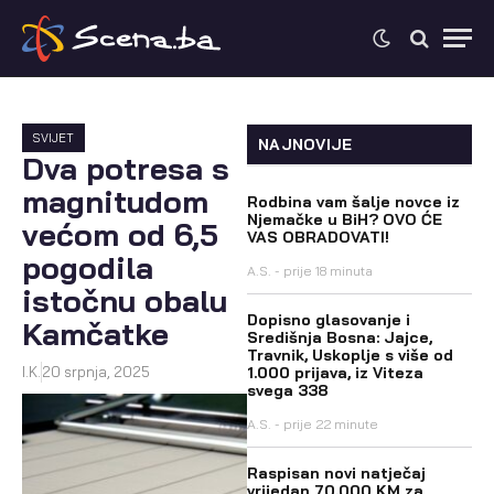
SVIJET
NAJNOVIJE
Dva potresa s
magnitudom
Rodbina vam šalje novce iz
Njemačke u BiH? OVO ĆE
većom od 6,5
VAS OBRADOVATI!
pogodila
A.S.
prije 18 minuta
istočnu obalu
Dopisno glasovanje i
Kamčatke
Središnja Bosna: Jajce,
Travnik, Uskoplje s više od
I.K.
20 srpnja, 2025
1.000 prijava, iz Viteza
svega 338
A.S.
prije 22 minute
Raspisan novi natječaj
vrijedan 70.000 KM za