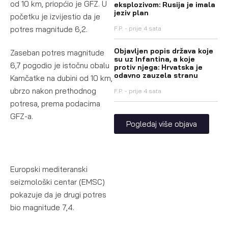
od 10 km, priopćio je GFZ. U
eksplozivom: Rusija je imala
jeziv plan
početku je izvijestio da je
potres magnitude 6,2.
F.P.
prije 4 sata
Objavljen popis država koje
Zaseban potres magnitude
su uz Infantina, a koje
6,7 pogodio je istočnu obalu
protiv njega: Hrvatska je
odavno zauzela stranu
Kamčatke na dubini od 10 km,
ubrzo nakon prethodnog
F.P.
prije 4 sata
potresa, prema podacima
GFZ-a.
Pogledaj više objava
Europski mediteranski
seizmološki centar (EMSC)
pokazuje da je drugi potres
bio magnitude 7,4.