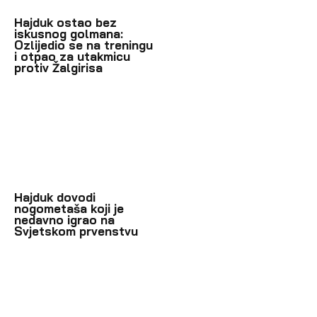
Hajduk ostao bez
iskusnog golmana:
Ozlijedio se na treningu
i otpao za utakmicu
protiv Žalgirisa
Hajduk dovodi
nogometaša koji je
nedavno igrao na
Svjetskom prvenstvu