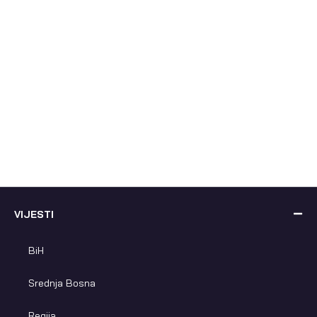
VIJESTI
BiH
Srednja Bosna
Regija