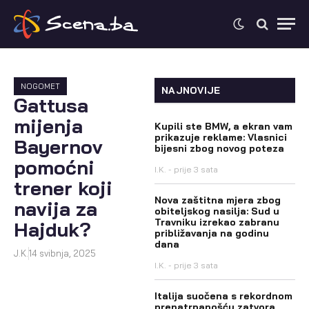
NOGOMET
NAJNOVIJE
Gattusa
mijenja
Kupili ste BMW, a ekran vam
prikazuje reklame: Vlasnici
Bayernov
bijesni zbog novog poteza
pomoćni
I.K.
prije 3 sata
trener koji
Nova zaštitna mjera zbog
navija za
obiteljskog nasilja: Sud u
Travniku izrekao zabranu
Hajduk?
približavanja na godinu
dana
J.K.
14 svibnja, 2025
I.K.
prije 3 sata
Italija suočena s rekordnom
prenatrpanošću zatvora