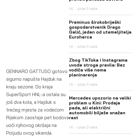
I.K.
prije 3 sata
Preminuo širokobriješki
gospodarstvenik Drago
Galić, jedan od utemeljitelja
Euroherca
I.K.
prije 3 sata
Zbog TikToka i Instagrama
uvode stroga pravila: Bez
vodiča više nema
GENNARO GATTUSO gotovo
planinarenja
sigurno napušta Hajduk na
I.K.
prije 3 sata
kraju sezone. Do kraja
SuperSport HNL-a ostala su
Mercedes upozorio na veliki
još dva kola, a Hajduk s
problem u Kini: Prodaja
pada, ali električni
trećeg mjesta za vodećom
automobili bilježe snažan
Rijekom zaostaje pet bodova
rast
uoči njihovog okršaja na
I.K.
prije 3 sata
Poljudu ovog vikenda.