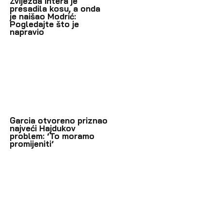
Zvijezda Intera je
presadila kosu, a onda
je naišao Modrić:
Pogledajte što je
napravio
Garcia otvoreno priznao
najveći Hajdukov
problem: ‘To moramo
promijeniti’