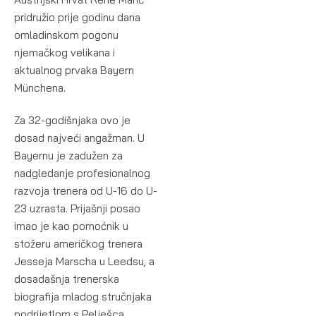
pridružio prije godinu dana
omladinskom pogonu
njemačkog velikana i
aktualnog prvaka Bayern
Münchena.
Za 32-godišnjaka ovo je
dosad najveći angažman. U
Bayernu je zadužen za
nadgledanje profesionalnog
razvoja trenera od U-16 do U-
23 uzrasta. Prijašnji posao
imao je kao pomoćnik u
stožeru američkog trenera
Jesseja Marscha u Leedsu, a
dosadašnja trenerska
biografija mladog stručnjaka
podrijetlom s Pelješca