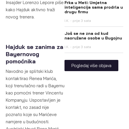
Insajder Lorenzo Lepore piše
Frka u Meti: Umjetna
inteligencija sama prodrla u
kako Hajduk aktivno traži
drugu firmu
novog trenera.
I.K.
prije 3 sata
Još se ne zna od kud
naoružane osobe u Bugojnu
Hajduk se zanima za
I.K.
prije 3 sata
Bayernovog
pomoćnika
Pogledaj više objava
Navodno je splitski klub
kontaktirao Renea Marića,
koji trenutačno radi u Bayernu
kao pomoćni trener Vincentu
Kompanyju. Uspostavljen je
kontakt, no zasad nije
poznato koje su Marićeve
namjere u budućnosti.
Austrijski Hrvat Rene Marić