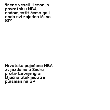
‘Mene veseli Hezonjin
povratak u NBA,
nadomjestit ćemo ga i
onda svi zajedno ići na
SP‘
Hrvatska pojačana NBA
zvijezdama u Zadru
protiv Latvije igra
ključnu utakmicu za
plasman na SP