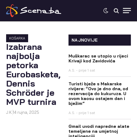
KOŠARKA
NAJNOVIJE
Izabrana
najbolja
Muškarac se utopio u rijeci
Krivaji kod Zavidovića
petorka
A.S.
prije 1 sat
Eurobasketa,
Dennis
Turisti bježe s Makarske
rivijere: “Ovo je dno dna, od
Schröder je
rezervacija do kukuruza. U
ovom kaosu ostajem dan i
MVP turnira
bježim”
J.K.
14 rujna, 2025
A.S.
prije 1 sat
Gmail uvodi napredne alate
temeljene na umjetnoj
inteligenciji