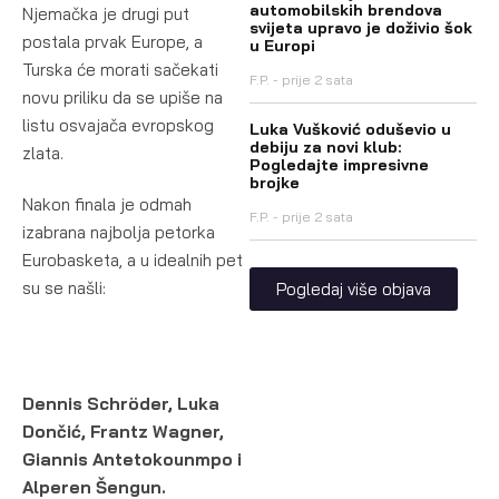
automobilskih brendova
Njemačka je drugi put
svijeta upravo je doživio šok
postala prvak Europe, a
u Europi
Turska će morati sačekati
F.P.
prije 2 sata
novu priliku da se upiše na
listu osvajača evropskog
Luka Vušković oduševio u
debiju za novi klub:
zlata.
Pogledajte impresivne
brojke
Nakon finala je odmah
F.P.
prije 2 sata
izabrana najbolja petorka
Eurobasketa, a u idealnih pet
su se našli:
Pogledaj više objava
Dennis Schröder, Luka
Dončić, Frantz Wagner,
Giannis Antetokounmpo i
Alperen Šengun.