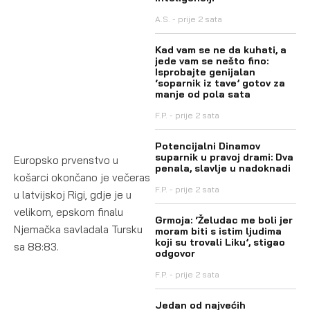
A.S.
prije 2 sata
Kad vam se ne da kuhati, a
jede vam se nešto fino:
Isprobajte genijalan
‘soparnik iz tave’ gotov za
manje od pola sata
F.P.
prije 2 sata
Potencijalni Dinamov
suparnik u pravoj drami: Dva
Europsko prvenstvo u
penala, slavlje u nadoknadi
košarci okončano je večeras
F.P.
prije 2 sata
u latvijskoj Rigi, gdje je u
velikom, epskom finalu
Grmoja: ‘Želudac me boli jer
Njemačka savladala Tursku
moram biti s istim ljudima
koji su trovali Liku’, stigao
sa 88:83.
odgovor
F.P.
prije 2 sata
Jedan od najvećih