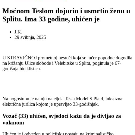
Moćnom Teslom dojurio i usmrtio ženu u
Splitu. Ima 33 godine, uhićen je
J.K.
29 svibnja, 2025
U STRAVIČNOJ prometnoj nesreći koja se jučer popodne dogodila
na križanju Ulice slobode i Velebitske u Splitu, poginula je 67-
godišnja biciklistica.
Na nogostupu je na nju naletjela Tesla Model S Plaid, luksuzna
električna jurilica kojom je upravljao 33-godišnjak.
Vozač (33) uhićen, svjedoci kažu da je divljao za
volanom
Uhićen je i odveden u policijsku postaju na kriminalističko