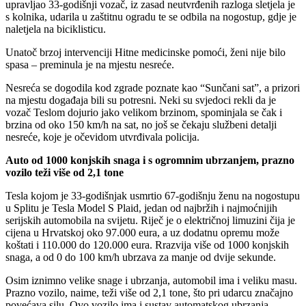
upravljao 33-godišnji vozač, iz zasad neutvrđenih razloga sletjela je
s kolnika, udarila u zaštitnu ogradu te se odbila na nogostup, gdje je
naletjela na biciklisticu.
Unatoč brzoj intervenciji Hitne medicinske pomoći, ženi nije bilo
spasa – preminula je na mjestu nesreće.
Nesreća se dogodila kod zgrade poznate kao “Sunčani sat”, a prizori
na mjestu događaja bili su potresni. Neki su svjedoci rekli da je
vozač Teslom dojurio jako velikom brzinom, spominjala se čak i
brzina od oko 150 km/h na sat, no još se čekaju službeni detalji
nesreće, koje je očevidom utvrđivala policija.
Auto od 1000 konjskih snaga i s ogromnim ubrzanjem, prazno
vozilo teži više od 2,1 tone
Tesla kojom je 33-godišnjak usmrtio 67-godišnju ženu na nogostupu
u Splitu je Tesla Model S Plaid, jedan od najbržih i najmoćnijih
serijskih automobila na svijetu. Riječ je o električnoj limuzini čija je
cijena u Hrvatskoj oko 97.000 eura, a uz dodatnu opremu može
koštati i 110.000 do 120.000 eura. Rrazvija više od 1000 konjskih
snaga, a od 0 do 100 km/h ubrzava za manje od dvije sekunde.
Osim iznimno velike snage i ubrzanja, automobil ima i veliku masu.
Prazno vozilo, naime, teži više od 2,1 tone, što pri udarcu značajno
povećava silu. Ovo vozilo ima i sustav automatskog ubrzanja