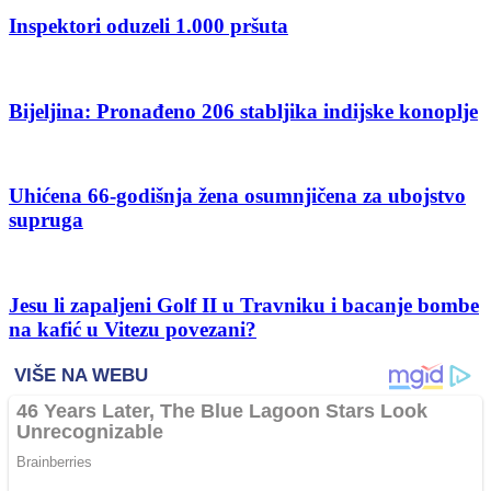
Inspektori oduzeli 1.000 pršuta
Bijeljina: Pronađeno 206 stabljika indijske konoplje
Uhićena 66-godišnja žena osumnjičena za ubojstvo
supruga
Jesu li zapaljeni Golf II u Travniku i bacanje bombe
na kafić u Vitezu povezani?