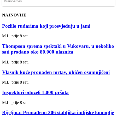
NAJNOVIJE
Pozlilo rudarima koji prosvjeduju u jami
M.L.
prije 8 sati
Thompson sprema spektakl u Vukovaru, u nekoliko
sati prodano oko 80.000 ulaznica
M.L.
prije 8 sati
Vlasnik kuće pronađen mrtav, uhićen osumnjičeni
M.L.
prije 8 sati
Inspektori oduzeli 1.000 pršuta
M.L.
prije 8 sati
Bijeljina: Pronađeno 206 stabljika indijske konoplje