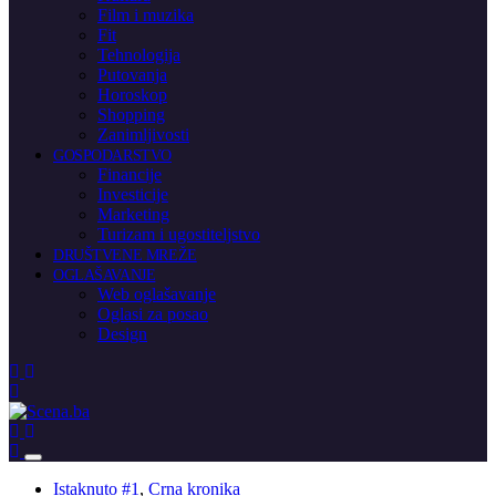
Film i muzika
Fit
Tehnologija
Putovanja
Horoskop
Shopping
Zanimljivosti
GOSPODARSTVO
Financije
Investicije
Marketing
Turizam i ugostiteljstvo
DRUŠTVENE MREŽE
OGLAŠAVANJE
Web oglašavanje
Oglasi za posao
Design
Istaknuto #1
,
Crna kronika