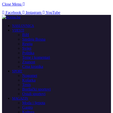
Close Menu
Facebook
Instagram
YouTube
NASLOVNICA
VIJESTI
BiH
Srednja Bosna
Regija
Svijet
Politika
Teme i komentari
Znanost
Crna kronika
SPORT
Nogomet
Košarka
Tenis
Borilački sportovi
Ostali sportovi
MAGAZIN
Moda i ljepota
Gastro
Kultura