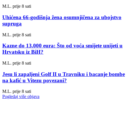
M.L.
prije 8 sati
Uhićena 66-godišnja žena osumnjičena za ubojstvo
supruga
M.L.
prije 8 sati
Kazne do 13.000 eura: Što od voća smijete unijeti u
Hrvatsku iz BiH?
M.L.
prije 8 sati
Jesu li zapaljeni Golf II u Travniku i bacanje bombe
na kafić u Vitezu povezani?
M.L.
prije 8 sati
Pogledaj više objava