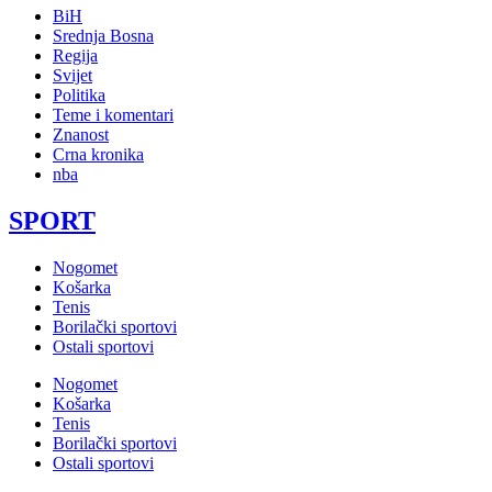
BiH
Srednja Bosna
Regija
Svijet
Politika
Teme i komentari
Znanost
Crna kronika
nba
SPORT
Nogomet
Košarka
Tenis
Borilački sportovi
Ostali sportovi
Nogomet
Košarka
Tenis
Borilački sportovi
Ostali sportovi