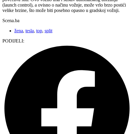
(launch control), a ovisno o načinu vožnje, može vrlo brzo postići
velike brzine, što može biti posebno opasno u gradskoj vožnji.
Scena.ba
žena
,
tesla
,
top
,
split
PODIJELI: