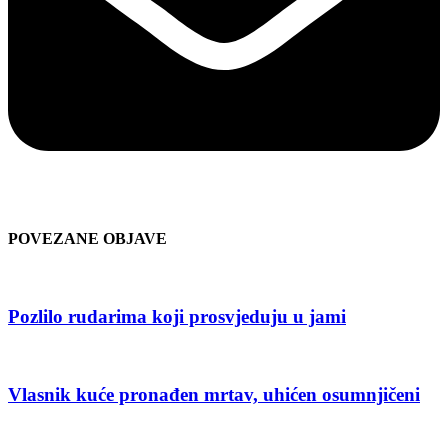
POVEZANE OBJAVE
Pozlilo rudarima koji prosvjeduju u jami
Vlasnik kuće pronađen mrtav, uhićen osumnjičeni