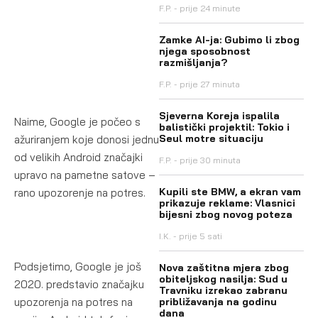
F.P.
prije 24 minute
Zamke AI-ja: Gubimo li zbog
njega sposobnost
razmišljanja?
F.P.
prije 27 minuta
Sjeverna Koreja ispalila
Naime, Google je počeo s
balistički projektil: Tokio i
Seul motre situaciju
ažuriranjem koje donosi jednu
od velikih Android značajki
F.P.
prije 30 minuta
upravo na pametne satove –
Kupili ste BMW, a ekran vam
rano upozorenje na potres.
prikazuje reklame: Vlasnici
bijesni zbog novog poteza
I.K.
prije 5 sati
Podsjetimo, Google je još
Nova zaštitna mjera zbog
obiteljskog nasilja: Sud u
2020. predstavio značajku
Travniku izrekao zabranu
upozorenja na potres na
približavanja na godinu
dana