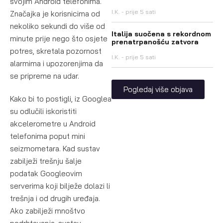
svojim Android telefonima.
I.K.
prije 5 sati
Značajka je korisnicima od
nekoliko sekundi do više od
Italija suočena s rekordnom
minute prije nego što osjete
prenatrpanošću zatvora
potres, skretala pozornost
I.K.
prije 5 sati
alarmima i upozorenjima da
se pripreme na udar.
Pogledaj više objava
Kako bi to postigli, iz Googlea
su odlučili iskoristiti
akcelerometre u Android
telefonima poput mini
seizmometara. Kad sustav
zabilježi trešnju šalje
podatak Googleovim
serverima koji bilježe dolazi li
trešnja i od drugih uređaja.
Ako zabilježi mnoštvo