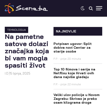
TEHNOLOGIJA
NAJNOVIJE
Na pametne
satove dolazi
Potpisan ugovor: Split
dobiva novi Centar za
značajka koja
starije osobe
bi vam mogla
F.P.
prije 20 minuta
spasiti život
Top 10 filmova i serija na
Netflixu koje Hrvati ovih
I.D.
15 lipnja, 2025
dana najviše gledaju
F.P.
prije 22 minute
Veliki ulov policije u Novom
Zagrebu: Skrivao je preko
osam kilograma droge