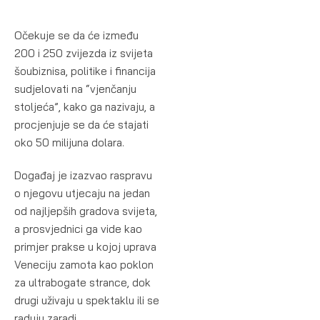
Očekuje se da će između
200 i 250 zvijezda iz svijeta
šoubiznisa, politike i financija
sudjelovati na “vjenčanju
stoljeća”, kako ga nazivaju, a
procjenjuje se da će stajati
oko 50 milijuna dolara.
Događaj je izazvao raspravu
o njegovu utjecaju na jedan
od najljepših gradova svijeta,
a prosvjednici ga vide kao
primjer prakse u kojoj uprava
Veneciju zamota kao poklon
za ultrabogate strance, dok
drugi uživaju u spektaklu ili se
raduju zaradi.