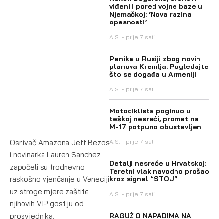
viđeni i pored vojne baze u
Njemačkoj: ‘Nova razina
opasnosti’
A.S.
prije 7 sati
Panika u Rusiji zbog novih
planova Kremlja: Pogledajte
što se događa u Armeniji
A.S.
prije 7 sati
Motociklista poginuo u
teškoj nesreći, promet na
M-17 potpuno obustavljen
Osnivač Amazona Jeff Bezos
A.S.
prije 7 sati
i novinarka Lauren Sanchez
Detalji nesreće u Hrvatskoj:
započeli su trodnevno
Teretni vlak navodno prošao
raskošno vjenčanje u Veneciji
kroz signal “STOJ”
uz stroge mjere zaštite
A.S.
prije 7 sati
njihovih VIP gostiju od
prosvjednika.
RAGUŽ O NAPADIMA NA