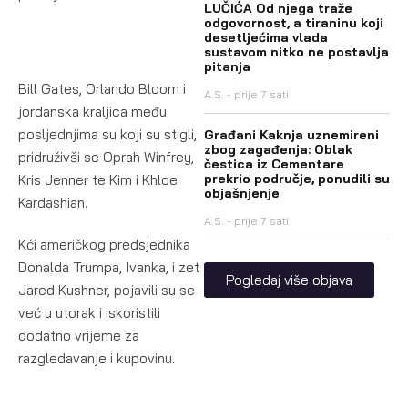
LUČIĆA Od njega traže
odgovornost, a tiraninu koji
desetljećima vlada
sustavom nitko ne postavlja
pitanja
Bill Gates, Orlando Bloom i
A.S.
prije 7 sati
jordanska kraljica među
posljednjima su koji su stigli,
Građani Kaknja uznemireni
zbog zagađenja: Oblak
pridruživši se Oprah Winfrey,
čestica iz Cementare
prekrio područje, ponudili su
Kris Jenner te Kim i Khloe
objašnjenje
Kardashian.
A.S.
prije 7 sati
Kći američkog predsjednika
Donalda Trumpa, Ivanka, i zet
Pogledaj više objava
Jared Kushner, pojavili su se
već u utorak i iskoristili
dodatno vrijeme za
razgledavanje i kupovinu.