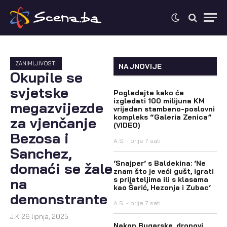
ZANIMLJIVOSTI
NAJNOVIJE
Okupile se
svjetske
Pogledajte kako će
izgledati 100 milijuna KM
megazvijezde
vrijedan stambeno-poslovni
kompleks “Galeria Zenica”
za vjenčanje
(VIDEO)
Bezosa i
A.S.
prije 7 sati
Sanchez,
‘Snajper‘ s Baldekina: ‘Ne
domaći se žale
znam što je veći gušt, igrati
na
s prijateljima ili s klasama
kao Šarić, Hezonja i Zubac‘
demonstrante
A.S.
prije 7 sati
J.K.
26 lipnja, 2025
Nakon Bugarske, dronovi