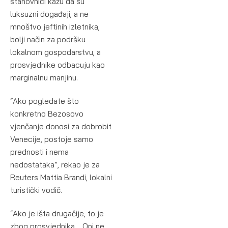
stanovnici kažu da su
luksuzni događaji, a ne
mnoštvo jeftinih izletnika,
bolji način za podršku
lokalnom gospodarstvu, a
prosvjednike odbacuju kao
marginalnu manjinu.
“Ako pogledate što
konkretno Bezosovo
vjenčanje donosi za dobrobit
Venecije, postoje samo
prednosti i nema
nedostataka”, rekao je za
Reuters Mattia Brandi, lokalni
turistički vodič.
“Ako je išta drugačije, to je
zbog prosvjednika… Oni ne