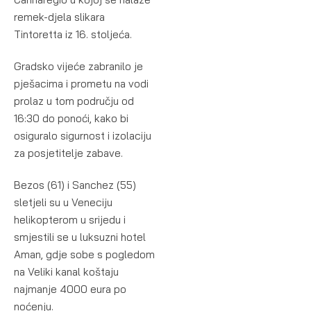
remek-djela slikara
Tintoretta iz 16. stoljeća.
Gradsko vijeće zabranilo je
pješacima i prometu na vodi
prolaz u tom području od
16:30 do ponoći, kako bi
osiguralo sigurnost i izolaciju
za posjetitelje zabave.
Bezos (61) i Sanchez (55)
sletjeli su u Veneciju
helikopterom u srijedu i
smjestili se u luksuzni hotel
Aman, gdje sobe s pogledom
na Veliki kanal koštaju
najmanje 4000 eura po
noćenju.