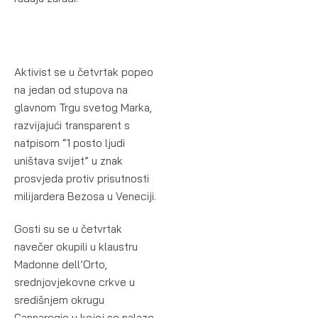
Aktivist se u četvrtak popeo
na jedan od stupova na
glavnom Trgu svetog Marka,
razvijajući transparent s
natpisom “1 posto ljudi
uništava svijet” u znak
prosvjeda protiv prisutnosti
milijardera Bezosa u Veneciji.
Gosti su se u četvrtak
navečer okupili u klaustru
Madonne dell’Orto,
srednjovjekovne crkve u
središnjem okrugu
Cannaregio u kojoj se nalaze