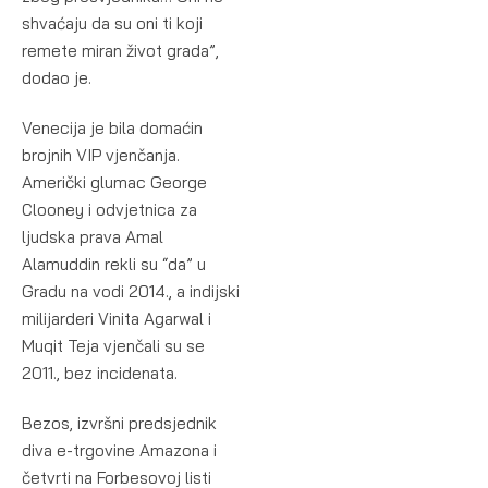
shvaćaju da su oni ti koji
remete miran život grada”,
dodao je.
Venecija je bila domaćin
brojnih VIP vjenčanja.
Američki glumac George
Clooney i odvjetnica za
ljudska prava Amal
Alamuddin rekli su “da” u
Gradu na vodi 2014., a indijski
milijarderi Vinita Agarwal i
Muqit Teja vjenčali su se
2011., bez incidenata.
Bezos, izvršni predsjednik
diva e-trgovine Amazona i
četvrti na Forbesovoj listi