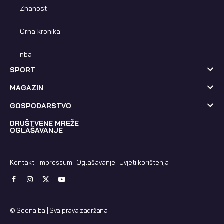
Znanost
Crna kronika
nba
SPORT
MAGAZIN
GOSPODARSTVO
DRUŠTVENE MREŽE
OGLAŠAVANJE
Kontakt
Impressum
Oglašavanje
Uvjeti korištenja
Facebook
Instagram
X
YouTube
(Twitter)
© Scena.ba | Sva prava zadržana