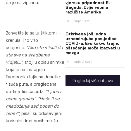
da je na ziplineu.
vjersku pripadnost El-
Sayeda: Dvije veoma
različite Amerike
I.K.
prije 1 sat
Zahvatila je sajlu štiklom i –
Otkrivena još jedna
uznemirujuća posljedica
krenula. I to vrlo
COVID-a: Evo kakvo trajno
uspješno.
“Ako ste mislili da
oštećenje može izazvati u
mozgu
ste sve na svadbama
vidjeli…”
, stoji u opisu snimke
I.K.
prije 2 sata
koja je na Instagram i
Facebooku lajkana desetke
Pogledaj više objava
tisuća puta, a pregledana
stotine tisuća puta.
“Ljubav
nema granica”, “Hoće li se
mladoženja sad popeti do
tebe?”
, pisali su oduševljeni
korisnici društvenih mreža.