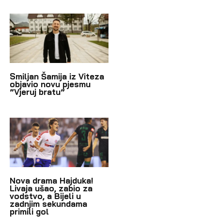
Smiljan Šamija iz Viteza
objavio novu pjesmu
”Vjeruj bratu”
Nova drama Hajduka!
Livaja ušao, zabio za
vodstvo, a Bijeli u
zadnjim sekundama
primili gol