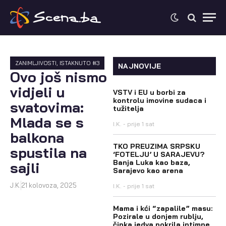
ZANIMLJIVOSTI
,
ISTAKNUTO #3
NAJNOVIJE
Ovo još nismo
vidjeli u
VSTV i EU u borbi za
kontrolu imovine sudaca i
svatovima:
tužitelja
Mlada se s
I.K.
prije 1 sat
balkona
TKO PREUZIMA SRPSKU
spustila na
‘FOTELJU’ U SARAJEVU?
Banja Luka kao baza,
sajli
Sarajevo kao arena
J.K.
21 kolovoza, 2025
I.K.
prije 1 sat
Mama i kći “zapalile” masu:
Pozirale u donjem rublju,
čipka jedva pokrila intimne