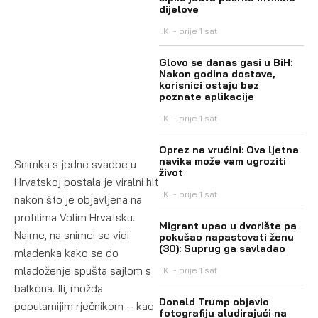
dijelove
I.K.
prije 1 sat
Glovo se danas gasi u BiH:
Nakon godina dostave,
korisnici ostaju bez
poznate aplikacije
I.K.
prije 1 sat
Oprez na vrućini: Ova ljetna
navika može vam ugroziti
Snimka s jedne svadbe u
život
Hrvatskoj postala je viralni hit
I.K.
prije 1 sat
nakon što je objavljena na
profilima Volim Hrvatsku.
Migrant upao u dvorište pa
Naime, na snimci se vidi
pokušao napastovati ženu
(30): Suprug ga savladao
mladenka kako se do
mladoženje spušta sajlom s
I.K.
prije 1 sat
balkona. Ili, možda
Donald Trump objavio
popularnijim rječnikom – kao
fotografiju aludirajući na