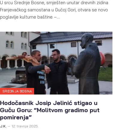
U srcu Srednje Bosne, smješten unutar drevnih zidina
Franjevačkog samostana u Gučoj Gori, otvara se novo
poglavlje kulturne baštine –…
SREDNJA BOSNA
Hodočasnik Josip Jelinić stigao u
Guču Goru: “Molitvom gradimo put
pomirenja”
J.K.
12. travnja 2025.