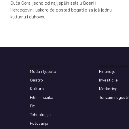
Guča Gora, jedno od najljepših sela u Bosni i
Hercegovini, uskoro će postati bogatije za još jednu
kulturnu i duhovnu…
MAGAZIN
GOSPODARST
Moda i ljepota
Financije
Gastro
Investicije
Kultura
Marketing
Film i muzika
Turizam i ugosti
Fit
Tehnologija
Putovanja