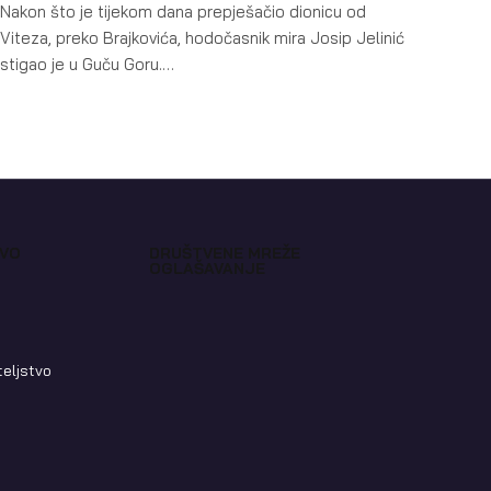
Nakon što je tijekom dana prepješačio dionicu od
Viteza, preko Brajkovića, hodočasnik mira Josip Jelinić
stigao je u Guču Goru.…
VO
DRUŠTVENE MREŽE
OGLAŠAVANJE
teljstvo