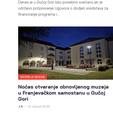
Danas je u Gučoj Gori bilo posebno svečano jer je
održano potpisivanje Ugovora o dodjeli sredstava za
financiranje programa i…
SREDNJA BOSNA
Noćas otvaranje obnovljenog muzeja
u Franjevačkom samostanu u Gučoj
Gori
J.K.
12. srpnja 2025.