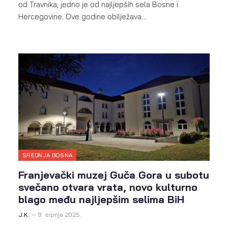
od Travnika, jedno je od najljepših sela Bosne i
Hercegovine. Ove godine obilježava…
SREDNJA BOSNA
Franjevački muzej Guča Gora u subotu
svečano otvara vrata, novo kulturno
blago među najljepšim selima BiH
J.K.
9. srpnja 2025.