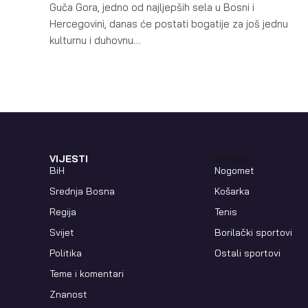
Guča Gora, jedno od najljepših sela u Bosni i
Hercegovini, danas će postati bogatije za još jednu
kulturnu i duhovnu…
VIJESTI
SPORT
BiH
Nogomet
Srednja Bosna
Košarka
Regija
Tenis
Svijet
Borilački sportovi
Politika
Ostali sportovi
Teme i komentari
Znanost