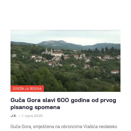
SREDNJA BOSNA
Guča Gora slavi 600 godina od prvog
pisanog spomena
J.K.
1. rujna 2025.
Guča Gora, smještena na obroncima Vlašića nedaleko