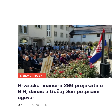
SREDNJA BOSNA
Hrvatska financira 286 projekata u
BiH, danas u Gučoj Gori potpisani
ugovori
J.K.
12. rujna 2025.