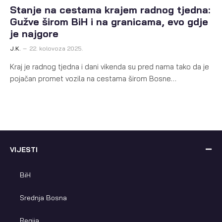
Stanje na cestama krajem radnog tjedna:
Gužve širom BiH i na granicama, evo gdje
je najgore
J.K.
22. kolovoza 2025.
Kraj je radnog tjedna i dani vikenda su pred nama tako da je
pojačan promet vozila na cestama širom Bosne…
VIJESTI
BiH
Srednja Bosna
Regija