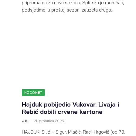
pripremama za novu sezonu. Splitska je momčad,
podsjetimo, u prošloj sezoni zauzela drugo…
NOGOMET
Hajduk pobijedio Vukovar. Livaja i
Rebić dobili crvene kartone
J.K.
21. prosinca 2025.
HAJDUK: Silić – Sigur, Mlačić, Raci, Hrgović (od 79.