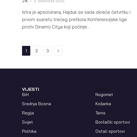
J.K.
5. kolovoza 2025.
Istra je apsolvirana, Hajduk se sada okreće četvrtku i
prvom susretu trećeg pretkola Konferencijske lige
protiv Dinamo Citya koji počinje…
Next
1
2
3
VIJESTI
SPORT
BiH
Nogomet
Srednja Bosna
Košarka
Regija
Tenis
Svijet
Borilački sportovi
Politika
Ostali sportovi