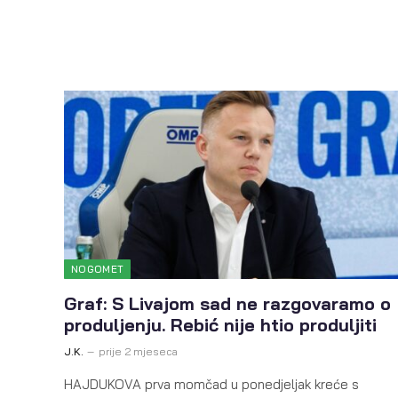
NOGOMET
Graf: S Livajom sad ne razgovaramo o
produljenju. Rebić nije htio produljiti
J.K.
prije 2 mjeseca
HAJDUKOVA prva momčad u ponedjeljak kreće s