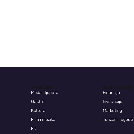
MAGAZIN
GOSPODARST
Moda i ljepota
Financije
Gastro
Investicije
Kultura
Marketing
Film i muzika
Turizam i ugosti
Fit