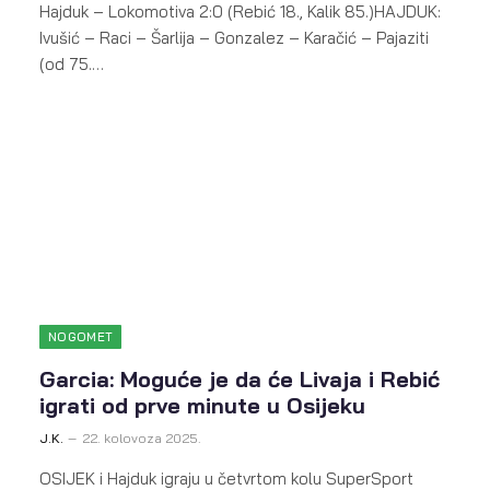
Hajduk – Lokomotiva 2:0 (Rebić 18., Kalik 85.)HAJDUK:
Ivušić – Raci – Šarlija – Gonzalez – Karačić – Pajaziti
(od 75.…
NOGOMET
Garcia: Moguće je da će Livaja i Rebić
igrati od prve minute u Osijeku
J.K.
22. kolovoza 2025.
OSIJEK i Hajduk igraju u četvrtom kolu SuperSport