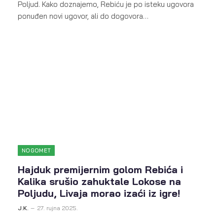
Poljud. Kako doznajemo, Rebiću je po isteku ugovora
ponuđen novi ugovor, ali do dogovora…
NOGOMET
Hajduk premijernim golom Rebića i
Kalika srušio zahuktale Lokose na
Poljudu, Livaja morao izaći iz igre!
J.K.
27. rujna 2025.