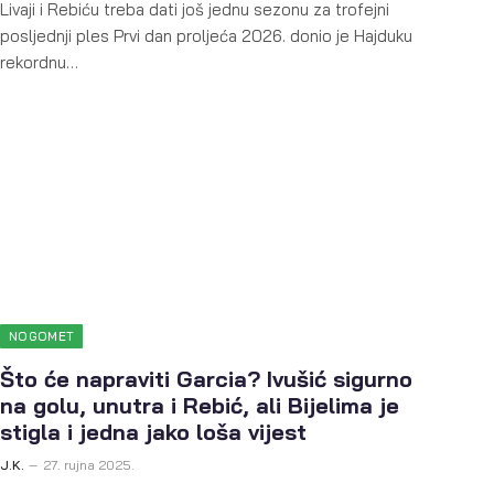
Livaji i Rebiću treba dati još jednu sezonu za trofejni
posljednji ples Prvi dan proljeća 2026. donio je Hajduku
rekordnu…
NOGOMET
Što će napraviti Garcia? Ivušić sigurno
na golu, unutra i Rebić, ali Bijelima je
stigla i jedna jako loša vijest
J.K.
27. rujna 2025.