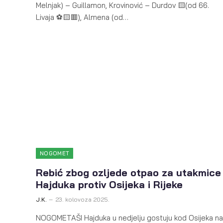
Melnjak) – Guillamon, Krovinović – Durdov 🟨(od 66.
Livaja ⚽🟨🟥), Almena (od…
NOGOMET
Rebić zbog ozljede otpao za utakmice
Hajduka protiv Osijeka i Rijeke
J.K.
23. kolovoza 2025.
NOGOMETAŠI Hajduka u nedjelju gostuju kod Osijeka na