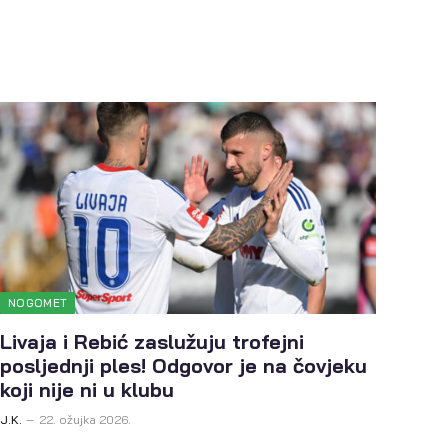
NOGOMET
Livaja i Rebić zaslužuju trofejni
posljednji ples! Odgovor je na čovjeku
koji nije ni u klubu
J.K.
22. ožujka 2026.