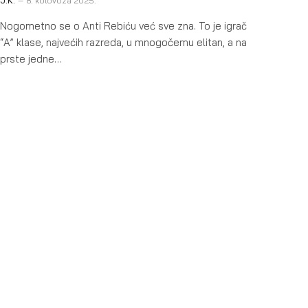
J.K.
8. kolovoza 2025.
Nogometno se o Anti Rebiću već sve zna. To je igrač
“A” klase, najvećih razreda, u mnogočemu elitan, a na
prste jedne…