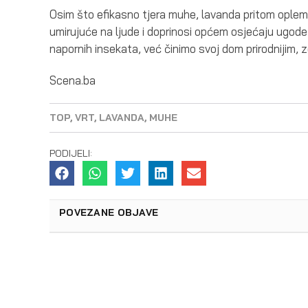
Osim što efikasno tjera muhe, lavanda pritom opleme
umirujuće na ljude i doprinosi općem osjećaju ugo
napornih insekata, već činimo svoj dom prirodnijim, 
Scena.ba
TOP
,
VRT
,
LAVANDA
,
MUHE
PODIJELI:
POVEZANE OBJAVE