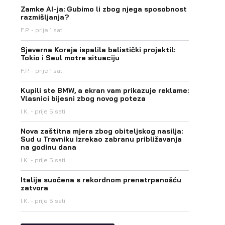
Zamke AI-ja: Gubimo li zbog njega sposobnost
razmišljanja?
F.P.
prije 1 sat
Sjeverna Koreja ispalila balistički projektil:
Tokio i Seul motre situaciju
F.P.
prije 1 sat
Kupili ste BMW, a ekran vam prikazuje reklame:
Vlasnici bijesni zbog novog poteza
I.K.
prije 5 sati
Nova zaštitna mjera zbog obiteljskog nasilja:
Sud u Travniku izrekao zabranu približavanja
na godinu dana
I.K.
prije 5 sati
Italija suočena s rekordnom prenatrpanošću
zatvora
I.K.
prije 5 sati