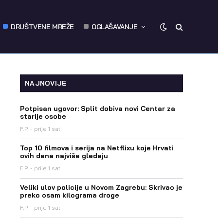
DRUŠTVENE MREŽE
OGLAŠAVANJE
NAJNOVIJE
Potpisan ugovor: Split dobiva novi Centar za
starije osobe
F.P.
prije 1 sat
Top 10 filmova i serija na Netflixu koje Hrvati
ovih dana najviše gledaju
F.P.
prije 1 sat
Veliki ulov policije u Novom Zagrebu: Skrivao je
preko osam kilograma droge
F.P.
prije 1 sat