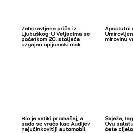
Zaboravljena priča iz
Apsolutni 
Ljubuškog: U Veljacima se
Umirovljen
početkom 20. stoljeća
mirovinu v
uzgajao opijumski mak
Bio je veliki promašaj, a
Svježa, la
sada se vraća kao Audijev
Ovu salatu
najučinkovitiji automobil
ćete cijelo