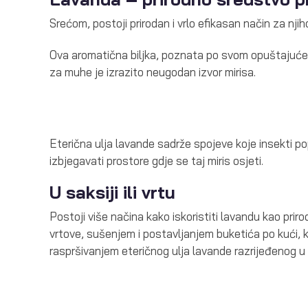
Srećom, postoji prirodan i vrlo efikasan način za njiho
Ova aromatična biljka, poznata po svom opuštajućem d
za muhe je izrazito neugodan izvor mirisa.
Eterična ulja lavande sadrže spojeve koje insekti 
izbjegavati prostore gdje se taj miris osjeti.
U saksiji ili vrtu
Postoji više načina kako iskoristiti lavandu kao prir
vrtove, sušenjem i postavljanjem buketića po kući, k
raspršivanjem eteričnog ulja lavande razrijeđenog u 