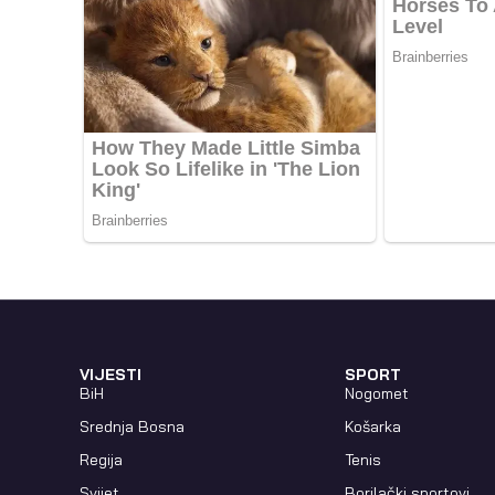
VIJESTI
SPORT
BiH
Nogomet
Srednja Bosna
Košarka
Regija
Tenis
Svijet
Borilački sportovi