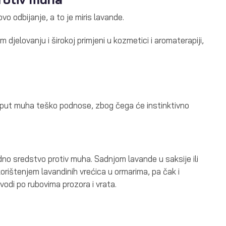
vo odbijanje, a to je miris lavande.
jelovanju i širokoj primjeni u kozmetici i aromaterapiji,
poput muha teško podnose, zbog čega će instinktivno
odno sredstvo protiv muha. Sadnjom lavande u saksije ili
orištenjem lavandinih vrećica u ormarima, pa čak i
vodi po rubovima prozora i vrata.