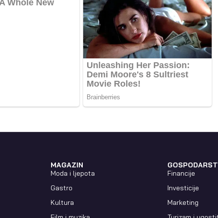
MAGAZIN
GOSPODARST
Moda i ljepota
Financije
Gastro
Investicije
Kultura
Marketing
Film i muzika
Turizam i ugosti