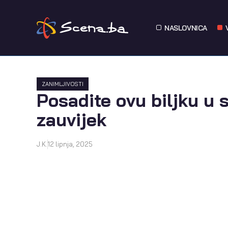
NASLOVNICA
ZANIMLJIVOSTI
Posadite ovu biljku u 
zauvijek
J.K.
12 lipnja, 2025