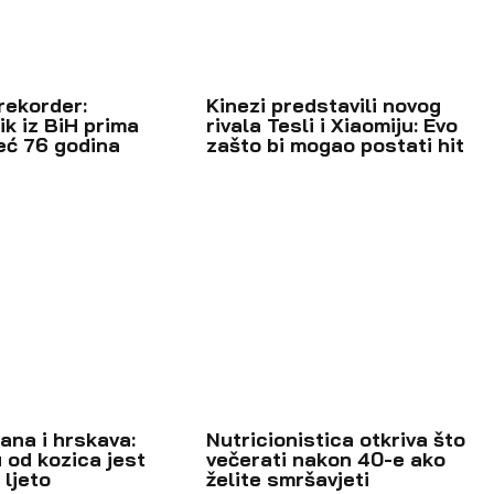
rekorder:
Kinezi predstavili novog
ik iz BiH prima
rivala Tesli i Xiaomiju: Evo
eć 76 godina
zašto bi mogao postati hit
gana i hrskava:
Nutricionistica otkriva što
 od kozica jest
večerati nakon 40-e ako
 ljeto
želite smršavjeti