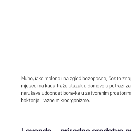
Muhe, iako malene i naizgled bezopasne, često znaju
mjesecima kada traže ulazak u domove u potrazi za
narušava udobnost boravka u zatvorenim prostorima, 
bakterije i razne mikroorganizme.
Lavanda – prirodno sredstvo p