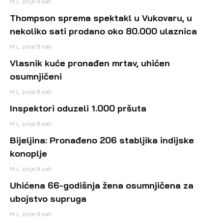
M.L.
prije 8 sati
Thompson sprema spektakl u Vukovaru, u
nekoliko sati prodano oko 80.000 ulaznica
M.L.
prije 8 sati
Vlasnik kuće pronađen mrtav, uhićen
osumnjičeni
M.L.
prije 8 sati
Inspektori oduzeli 1.000 pršuta
M.L.
prije 8 sati
Bijeljina: Pronađeno 206 stabljika indijske
konoplje
M.L.
prije 8 sati
Uhićena 66-godišnja žena osumnjičena za
ubojstvo supruga
M.L.
prije 8 sati