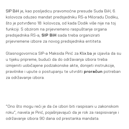
SIP BiH
je, kao posljedicu pravomoćne presude Suda BiH, 6.
kolovoza oduzeo mandat predsjedniku RS-a Miloradu Dodiku,
što je potvrđeno 18. kolovoza, od kada Dodik više nije na toj
funkciji. S obzirom na prijevremeno raspuštanje organa
predsjednika RS-a,
SIP BiH
sada treba organizirati
prijevremene izbore za novog predsjednika entiteta.
Glasnogovornica SIP-a Maksida Pirić za
Klix.ba
je izjavila da su
u tijeku pripreme, budući da do održavanja izbora treba
izmijeniti uobičajene podzakonske akte, donijeti instrukcije,
pravilnike i upute o postupanju te utvrditi
proračun
potreban
za održavanje izbora.
“Ono što mogu reći je da će izbori biti raspisani u zakonskom
roku”, navela je Pirić, pojašnjavajući da je rok za raspisivanje i
održavanje izbora 90 dana od prestanka mandata.