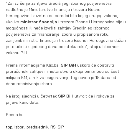
“Za izvršenje zahtjeva Središnjeg izbornog povjerenstva
nadležno je Ministarstvo financija i trezora Bosne i
Hercegovine. Izuzetno od odredbi bilo kojeg drugog zakona,
ukoliko
ministar financija
i trezora Bosne i Hercegovine nije u
mogućnosti ili neće izvršiti zahtjev Središnjeg izbornog
povjerenstva za financiranje izbora u propisanom roku,
zamjenik ministra financija i trezora Bosne i Hercegovine dužan
je to učiniti sljedećeg dana po isteku roka”, stoji u Izbornom
zakonu BiH.
Prema informacijama Klix.ba,
SIP BiH
uskoro će dostaviti
proračunski zahtjev ministarstvu u ukupnom iznosu od šest
milijuna KM, a rok za osiguravanje tog novca je 15 dana od
dana raspisivanja izbora.
Na istoj sjednici u četvrtak
SIP BiH
utvrdit će i rokove za
prijavu kandidata.
Scena.ba
top
,
Izbori
,
predsjednik
,
RS
,
SIP