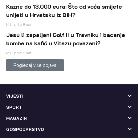
Kazne do 13.000 eura: Što od voća smijete
unijeti u Hrvatsku iz BiH?
M.L.
prije 8 sati
Jesu li zapaljeni Golf II u Travniku i bacanje
bombe na kafić u Vitezu povezani?
M.L.
prije 8 sati
Pogledaj više objava
VIJESTI
SPORT
MAGAZIN
GOSPODARSTVO