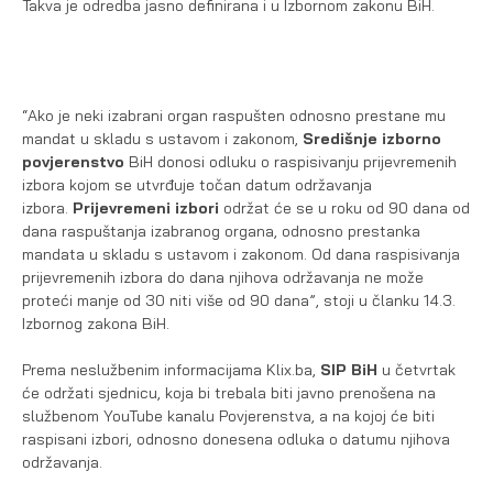
Takva je odredba jasno definirana i u Izbornom zakonu BiH.
“Ako je neki izabrani organ raspušten odnosno prestane mu
mandat u skladu s ustavom i zakonom,
Središnje izborno
povjerenstvo
BiH donosi odluku o raspisivanju prijevremenih
izbora kojom se utvrđuje točan datum održavanja
izbora.
Prijevremeni izbori
održat će se u roku od 90 dana od
dana raspuštanja izabranog organa, odnosno prestanka
mandata u skladu s ustavom i zakonom. Od dana raspisivanja
prijevremenih izbora do dana njihova održavanja ne može
proteći manje od 30 niti više od 90 dana”, stoji u članku 14.3.
Izbornog zakona BiH.
Prema neslužbenim informacijama Klix.ba,
SIP BiH
u četvrtak
će održati sjednicu, koja bi trebala biti javno prenošena na
službenom YouTube kanalu Povjerenstva, a na kojoj će biti
raspisani izbori, odnosno donesena odluka o datumu njihova
održavanja.