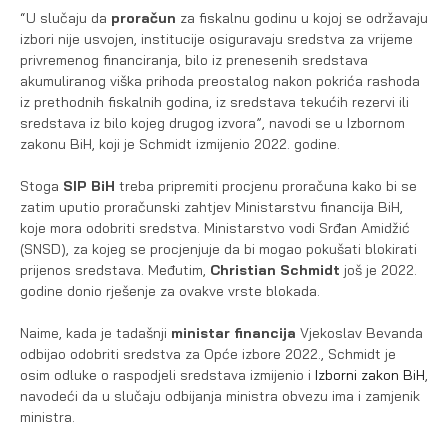
“U slučaju da
proračun
za fiskalnu godinu u kojoj se održavaju
izbori nije usvojen, institucije osiguravaju sredstva za vrijeme
privremenog financiranja, bilo iz prenesenih sredstava
akumuliranog viška prihoda preostalog nakon pokrića rashoda
iz prethodnih fiskalnih godina, iz sredstava tekućih rezervi ili
sredstava iz bilo kojeg drugog izvora”, navodi se u Izbornom
zakonu BiH, koji je Schmidt izmijenio 2022. godine.
Stoga
SIP BiH
treba pripremiti procjenu proračuna kako bi se
zatim uputio proračunski zahtjev Ministarstvu financija BiH,
koje mora odobriti sredstva. Ministarstvo vodi Srđan Amidžić
(SNSD), za kojeg se procjenjuje da bi mogao pokušati blokirati
prijenos sredstava. Međutim,
Christian Schmidt
još je 2022.
godine donio rješenje za ovakve vrste blokada.
Naime, kada je tadašnji
ministar financija
Vjekoslav Bevanda
odbijao odobriti sredstva za Opće izbore 2022., Schmidt je
osim odluke o raspodjeli sredstava izmijenio i
Izborni zakon BiH
,
navodeći da u slučaju odbijanja ministra obvezu ima i zamjenik
ministra.