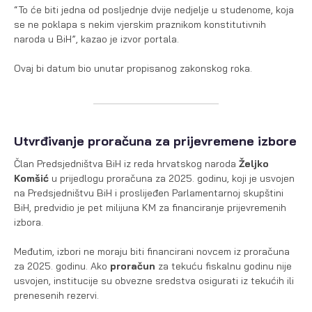
“To će biti jedna od posljednje dvije nedjelje u studenome, koja
se ne poklapa s nekim vjerskim praznikom konstitutivnih
naroda u BiH”, kazao je izvor portala.
Ovaj bi datum bio unutar propisanog zakonskog roka.
Utvrđivanje proračuna za prijevremene izbore
Član Predsjedništva BiH iz reda hrvatskog naroda
Željko
Komšić
u prijedlogu proračuna za 2025. godinu, koji je usvojen
na Predsjedništvu BiH i proslijeđen Parlamentarnoj skupštini
BiH, predvidio je pet milijuna KM za financiranje prijevremenih
izbora.
Međutim, izbori ne moraju biti financirani novcem iz proračuna
za 2025. godinu. Ako
proračun
za tekuću fiskalnu godinu nije
usvojen, institucije su obvezne sredstva osigurati iz tekućih ili
prenesenih rezervi.