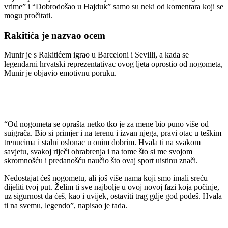
vrime” i “Dobrodošao u Hajduk” samo su neki od komentara koji se
mogu pročitati.
Rakitića je nazvao ocem
Munir je s Rakitićem igrao u Barceloni i Sevilli, a kada se
legendarni hrvatski reprezentativac ovog ljeta oprostio od nogometa,
Munir je objavio emotivnu poruku.
“Od nogometa se oprašta netko tko je za mene bio puno više od
suigrača. Bio si primjer i na terenu i izvan njega, pravi otac u teškim
trenucima i stalni oslonac u onim dobrim. Hvala ti na svakom
savjetu, svakoj riječi ohrabrenja i na tome što si me svojom
skromnošću i predanošću naučio što ovaj sport uistinu znači.
Nedostajat ćeš nogometu, ali još više nama koji smo imali sreću
dijeliti tvoj put. Želim ti sve najbolje u ovoj novoj fazi koja počinje,
uz sigurnost da ćeš, kao i uvijek, ostaviti trag gdje god pođeš. Hvala
ti na svemu, legendo”, napisao je tada.