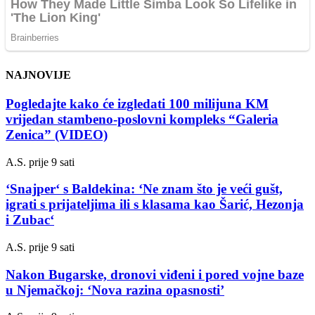
NAJNOVIJE
Pogledajte kako će izgledati 100 milijuna KM
vrijedan stambeno-poslovni kompleks “Galeria
Zenica” (VIDEO)
A.S.
prije 9 sati
‘Snajper‘ s Baldekina: ‘Ne znam što je veći gušt,
igrati s prijateljima ili s klasama kao Šarić, Hezonja
i Zubac‘
A.S.
prije 9 sati
Nakon Bugarske, dronovi viđeni i pored vojne baze
u Njemačkoj: ‘Nova razina opasnosti’