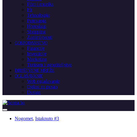
Film i muzika
Fit
Tehnologija
Putovanja
Horoskop
Shopping
Zanimljivosti
GOSPODARSTVO
Financije
Investicije
Marketing
Turizam i ugostiteljstvo
DRUŠTVENE MREŽE
OGLAŠAVANJE
Web oglašavanje
Oglasi za posao
Design
Nogomet
,
Istaknuto #3