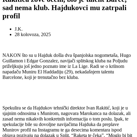
sad nema klub. Hajdukovci mu zatrpali
profil
J.K.
28 kolovoza, 2025
NAKON što su u Hajduk došla dva španjolska nogometaša, Hugo
Guillamon i Edgar Gonzalez, navijači splitskog kluba na Poljudu
priželjkuju još jedno poznato ime iz La Lige. Radi se o krilnom
napadaču Muniru El Haddadiju (29), nekadašnjem talentu
Barcelone, koji je trenutačno bez kluba.
Spekulira se da Hajdukov tehnički direktor Ivan Rakitić, koji je u
sjajnim odnosima s Munirom, nagovara Marokanca na dolazak, ali
zasad nema nikakvih konkretnih informacija o tom poslu. Ipak, te
spekulacije bile su dovoljne navijačima Hajduka da preplave
Munirov profil na Instagramu te ga desecima komentara ispod
objava pozivaju na dolazak u Split. “Raketa te čeka”, “Moglo bi bit