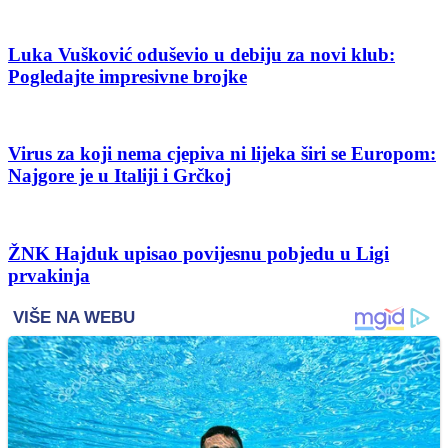
Luka Vušković oduševio u debiju za novi klub:
Pogledajte impresivne brojke
Virus za koji nema cjepiva ni lijeka širi se Europom:
Najgore je u Italiji i Grčkoj
ŽNK Hajduk upisao povijesnu pobjedu u Ligi
prvakinja