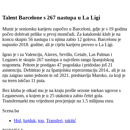
Talent Barcelone s 267 nastupa u La Ligi
Munir je seniorsku karijeru započeo u Barceloni, gdje je s 19 godina
počeo dobivati prilike u prvoj momčadi. Za katalonski klub je na
koncu skupio 56 nastupa i u njima zabio 12 golova. Barcelonu je
napustio 2018. godine, ali je cijelu karijeru proveo u La Ligi.
Igrao je i za Valenciju, Alaves, Sevillu, Getafe, Las Palmas i
Leganes te skupio 267 nastupa u najvišem rangu španjolskog
nogometa. Pritom je postigao 47 pogodaka i pridodao još 21
asistenciju. Debitirao je za španjolsku reprezentaciju 2014., ali je za
nju zaigrao samo jednom te od 2021. predstavlja Maroko, za koji je
na teren istrčao 11 puta.
Bez kluba je otkad mu je na kraju prošle sezone istekao ugovor s
Leganesom, u kojem je u 25 utakmica zabio četiri gola.
Transfermarkt mu vrijednost procjenjuje na 1.5 milijuna eura.
Scena.ba
Hnl
,
hajduk
,
top
,
Transferi
,
rakitić