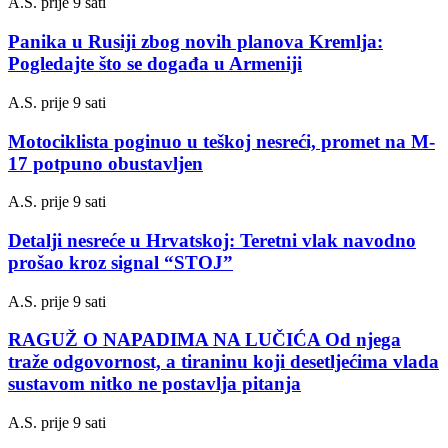
A.S.
prije 9 sati
Panika u Rusiji zbog novih planova Kremlja:
Pogledajte što se događa u Armeniji
A.S.
prije 9 sati
Motociklista poginuo u teškoj nesreći, promet na M-
17 potpuno obustavljen
A.S.
prije 9 sati
Detalji nesreće u Hrvatskoj: Teretni vlak navodno
prošao kroz signal “STOJ”
A.S.
prije 9 sati
RAGUŽ O NAPADIMA NA LUČIĆA Od njega
traže odgovornost, a tiraninu koji desetljećima vlada
sustavom nitko ne postavlja pitanja
A.S.
prije 9 sati