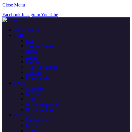
Close Menu
Facebook
Instagram
YouTube
NASLOVNICA
VIJESTI
BiH
Srednja Bosna
Regija
Svijet
Politika
Teme i komentari
Znanost
Crna kronika
SPORT
Nogomet
Košarka
Tenis
Borilački sportovi
Ostali sportovi
MAGAZIN
Moda i ljepota
Gastro
Kultura