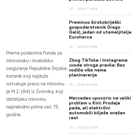
I.K.
prije 2 sata
Preminuo širokobriješki
gospodarstvenik Drago
Galić, jedan od utemeljitelja
Euroherca
I.K.
prije 2 sata
Prema podacima Fonda za
Zbog TikToka i Instagrama
mirovinsko i invalidsko
uvode stroga pravila: Bez
osiguranje Republike Srpske,
vodiča više nema
planinarenja
korisnik koji najduže
ostvaruje pravo na mirovinu
I.K.
prije 2 sata
je M.Z. (94) iz Zvornika, koji
Mercedes upozorio na veliki
obiteljsku mirovinu
problem u Kini: Prodaja
neprekidno prima već 75
pada, ali električni
automobili bilježe snažan
godina.
rast
I.K.
prije 2 sata