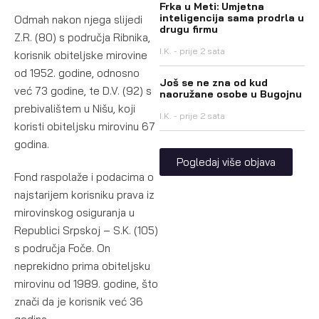
Frka u Meti: Umjetna
inteligencija sama prodrla u
Odmah nakon njega slijedi
drugu firmu
Z.R. (80) s područja Ribnika,
I.K.
prije 2 sata
korisnik obiteljske mirovine
od 1952. godine, odnosno
Još se ne zna od kud
već 73 godine, te D.V. (92) s
naoružane osobe u Bugojnu
prebivalištem u Nišu, koji
I.K.
prije 2 sata
koristi obiteljsku mirovinu 67
godina.
Pogledaj više objava
Fond raspolaže i podacima o
najstarijem korisniku prava iz
mirovinskog osiguranja u
Republici Srpskoj – S.K. (105)
s područja Foče. On
neprekidno prima obiteljsku
mirovinu od 1989. godine, što
znači da je korisnik već 36