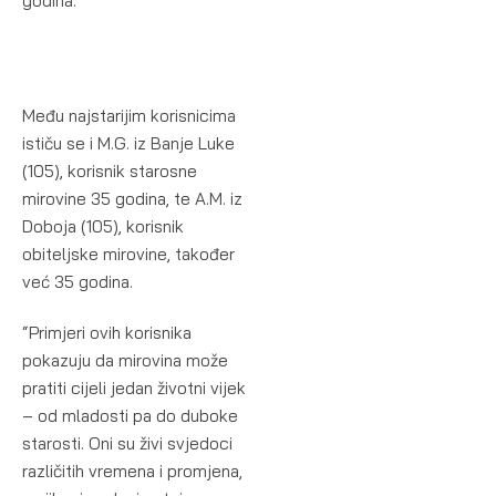
godina.
Među najstarijim korisnicima
ističu se i M.G. iz Banje Luke
(105), korisnik starosne
mirovine 35 godina, te A.M. iz
Doboja (105), korisnik
obiteljske mirovine, također
već 35 godina.
“Primjeri ovih korisnika
pokazuju da mirovina može
pratiti cijeli jedan životni vijek
– od mladosti pa do duboke
starosti. Oni su živi svjedoci
različitih vremena i promjena,