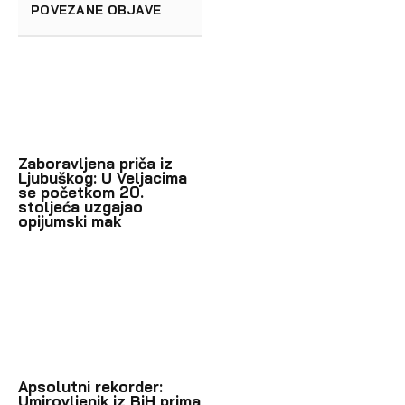
POVEZANE OBJAVE
Zaboravljena priča iz
Ljubuškog: U Veljacima
se početkom 20.
stoljeća uzgajao
opijumski mak
Apsolutni rekorder:
Umirovljenik iz BiH prima