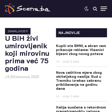
ZANIMLJIVOSTI
NAJNOVIJE
U BiH živi
umirovljenik
Kupili ste BMW, a ekran vam
prikazuje reklame: Vlasnici
koji mirovinu
bijesni zbog novog poteza
prima već 75
I.K.
prije 2 sata
godina
Nova zaštitna mjera zbog
obiteljskog nasilja: Sud u
J.K.
29 kolovoza, 2025
Travniku izrekao zabranu
približavanja na godinu
dana
I.K.
prije 2 sata
Italija suočena s rekordnom
prenatrpanošću zatvora