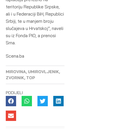
teritoriju Republike Srpske,
ali i u Federaciji BiH, Republici
Srbiji, te u manjem broju
slučajeva u Hrvatskoj”, naveli
su iz Fonda PIO, a prenosi
Srna.
Scena.ba
MIROVINA
,
UMIROVLJENIK
,
ZVORNIK
,
TOP
PODIJELI: