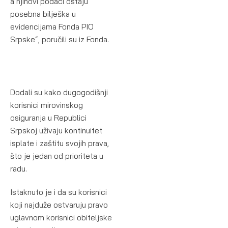
a njihovi podaci ostaju
posebna bilješka u
evidencijama Fonda PIO
Srpske“, poručili su iz Fonda.
Dodali su kako dugogodišnji
korisnici mirovinskog
osiguranja u Republici
Srpskoj uživaju kontinuitet
isplate i zaštitu svojih prava,
što je jedan od prioriteta u
radu.
Istaknuto je i da su korisnici
koji najduže ostvaruju pravo
uglavnom korisnici obiteljske