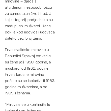
mirovine – djeca s
utvrđenom nesposobnošću
za samostalan život i rad. U
toj kategoriji podjednako su
zastupljeni muškarci i žene,
dok je kod udovica i udovaca
daleko veći broj žena.
Prve invalidske mirovine u
Republici Srpskoj ostvarile
su žene još 1958. godine, a
muškarci od 1962. godine.
Prve starosne mirovine
počele su se isplaćivati 1963.
godine muškarcima, a od
1965. i ženama.
“Mirovine se u kontinuitetu
isplaćuju pretežno na