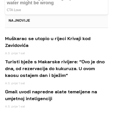
NAJNOVIJE
Muškarac se utopio u rijeci Krivaji kod
Zavidovića
A.S.
prije 1 sat
Turisti bježe s Makarske rivijere: “Ovo je dno
dna, od rezervacija do kukuruza. U ovom
kaosu ostajem dan i bježim”
A.S.
prije 1 sat
Gmail uvodi napredne alate temeljene na
umjetnoj inteligenciji
A.S.
prije 1 sat