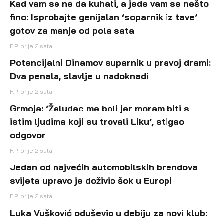
Kad vam se ne da kuhati, a jede vam se nešto
fino: Isprobajte genijalan ‘soparnik iz tave’
gotov za manje od pola sata
F.P.
prije 2 sata
Potencijalni Dinamov suparnik u pravoj drami:
Dva penala, slavlje u nadoknadi
F.P.
prije 2 sata
Grmoja: ‘Želudac me boli jer moram biti s
istim ljudima koji su trovali Liku’, stigao
odgovor
F.P.
prije 2 sata
Jedan od najvećih automobilskih brendova
svijeta upravo je doživio šok u Europi
F.P.
prije 2 sata
Luka Vušković oduševio u debiju za novi klub: