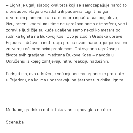
– Lignit je ugalj slabog kvaliteta koji se samozapaljuje naročito
u prisustvu vlage u vazduhu ili padavina. Lignit ne gori
otvorenim plamenom a u atmosferu ispušta sumpor, olovo,
živu, arsen i kadmijum i time ne ugrožava samo atmosferu, već i
zdravlje ljudi čije su kuće udaljene samo nekoliko metara od
rudnika lignita na Bukovoj Kosi. Ovo je zločin Gradske uprave
Prijedora i državnih institucija prema svom narodu, jer jer svi oni
zatvaraju oči pred ovim problemom. Oni svjesno ugrožavaju
živote svih gradjana i mještana Bukove Kose – navode u
Udruženju iz kojeg zahtjevaju hitnu reakciju nadležnih.
Podsjetimo, ovo udruženje već mjesecima organizuje proteste
u Prijedoru, na kojima upozoravaju na štetnosti rudnika lignita.
Međutim, gradska i entitetska vlast njihov glas ne čuje.
Scena.ba