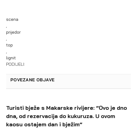
scena
,
prijedor
,
top
,
lignit
PODIJELI:
POVEZANE OBJAVE
Turisti bježe s Makarske rivijere: “Ovo je dno
dna, od rezervacija do kukuruza. U ovom
kaosu ostajem dan i bježim”