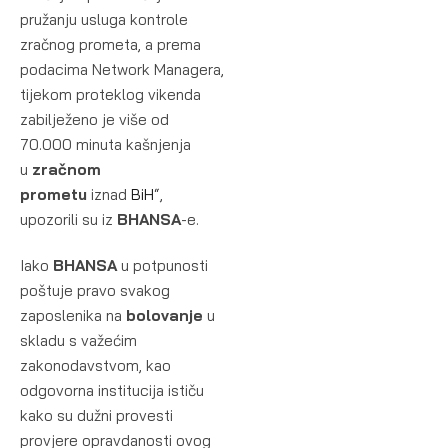
pružanju usluga kontrole
zračnog prometa, a prema
podacima Network Managera,
tijekom proteklog vikenda
zabilježeno je više od
70.000 minuta kašnjenja
u
zračnom
prometu
iznad
BiH
“,
upozorili su iz
BHANSA
-e.
Iako
BHANSA
u potpunosti
poštuje pravo svakog
zaposlenika na
bolovanje
u
skladu s važećim
zakonodavstvom, kao
odgovorna institucija ističu
kako su dužni provesti
provjere opravdanosti ovog