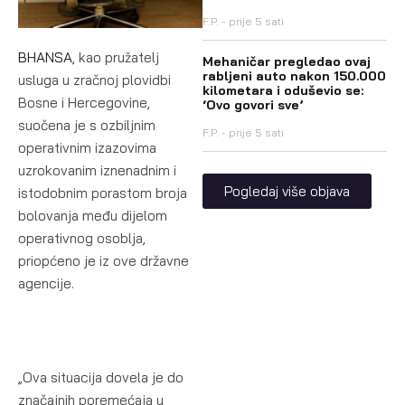
F.P.
prije 5 sati
BHANSA
, kao pružatelj
Mehaničar pregledao ovaj
rabljeni auto nakon 150.000
usluga u zračnoj plovidbi
kilometara i oduševio se:
Bosne i Hercegovine,
‘Ovo govori sve’
suočena je s ozbiljnim
F.P.
prije 5 sati
operativnim izazovima
uzrokovanim iznenadnim i
Pogledaj više objava
istodobnim porastom broja
bolovanja među dijelom
operativnog osoblja,
priopćeno je iz ove državne
agencije.
„Ova situacija dovela je do
značajnih poremećaja u