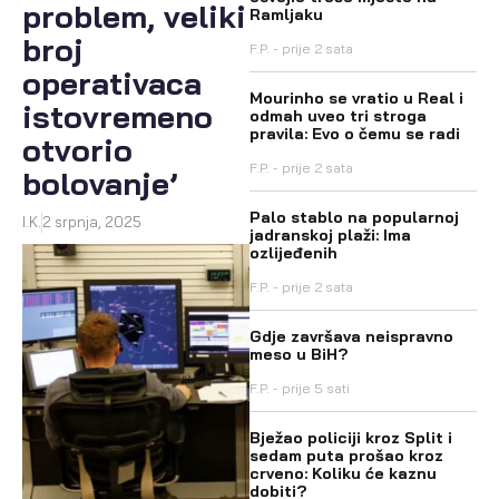
problem, veliki
Ramljaku
broj
F.P.
prije 2 sata
operativaca
Mourinho se vratio u Real i
istovremeno
odmah uveo tri stroga
pravila: Evo o čemu se radi
otvorio
F.P.
prije 2 sata
bolovanje’
Palo stablo na popularnoj
I.K.
2 srpnja, 2025
jadranskoj plaži: Ima
ozlijeđenih
F.P.
prije 2 sata
Gdje završava neispravno
meso u BiH?
F.P.
prije 5 sati
Bježao policiji kroz Split i
sedam puta prošao kroz
crveno: Koliku će kaznu
dobiti?