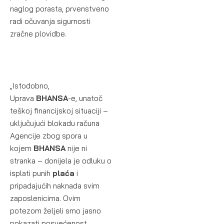
naglog porasta, prvenstveno
radi očuvanja sigurnosti
zračne plovidbe.
„Istodobno,
Uprava
BHANSA
-e, unatoč
teškoj financijskoj situaciji –
uključujući blokadu računa
Agencije zbog spora u
kojem
BHANSA
nije ni
stranka – donijela je odluku o
isplati punih
plaća
i
pripadajućih naknada svim
zaposlenicima. Ovim
potezom željeli smo jasno
pokazati posvećenost