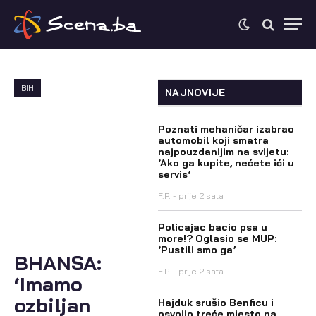
BIH
NAJNOVIJE
Poznati mehaničar izabrao
automobil koji smatra
najpouzdanijim na svijetu:
‘Ako ga kupite, nećete ići u
servis’
F.P.
prije 2 sata
Policajac bacio psa u
more!? Oglasio se MUP:
‘Pustili smo ga’
BHANSA:
F.P.
prije 2 sata
‘Imamo
ozbiljan
Hajduk srušio Benficu i
osvojio treće mjesto na