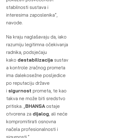
stabilnosti sustava i
interesima zaposlenika“,
navode.
Na kraju naglašavaju da, iako
razumiju legitimna očekivanja
radnika, podsjećaju
kako
destabilizacija
sustav
a kontrole zračnog prometa
ima dalekosežne posljedice
po reputaciju države
i
sigurnost
prometa, te kao
takva ne može biti sredstvo
pritiska. „
BHANSA
ostaje
otvorena za
dijalog
, ali neće
kompromitirati osnovna
načela profesionalnosti i
sigurnosti.“