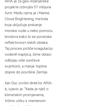
ARIA je za geo-inženjerske
projekte izdvojila 57 milijuna
funti. Među njima je i Marine
Cloud Brightening, metoda
koja uključuje prskanje
morske vode u nebo pomoću
brodova kako bi se povećala
reflektivnost niskih oblaka.
Taj proces potiče koagulaciju
vodenih kapljica, čime oblaci
odbijaju više sunčeve
svjetlosti, a manje topline
dopire do površine Zemlje.
Ilan Gur, izvršni direktor ARIA-
e, izjavio je: “Kada je riječ o
klimatskim promjenama,
trčimo utrku s vremenom