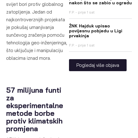
nakon što se zabio u ogradu
svijet bori protiv globalnog
zatopljenja. Jedan od
F.P.
prije 1 sat
najkontroverznijih projekata
ŽNK Hajduk upisao
je pokušaj umanjivanja
povijesnu pobjedu u Ligi
sunčevog zračenja pomoću
prvakinja
tehnologija geo-inženjeringa,
F.P.
prije 1 sat
što uključuje i manipulaciju
oblacima iznad mora.
Pogledaj više objava
57 milijuna funti
za
eksperimentalne
metode borbe
protiv klimatskih
promjena