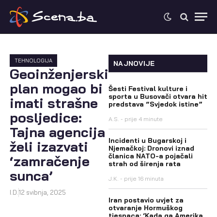
TEHNOLOGIJA
NAJNOVIJE
Geoinženjerski
plan mogao bi
Šesti Festival kulture i
sporta u Busovači otvara hit
imati strašne
predstava “Svjedok istine”
posljedice:
A.S.
prije 4 minute
Tajna agencija
Incidenti u Bugarskoj i
želi izazvati
Njemačkoj: Dronovi iznad
članica NATO-a pojačali
‘zamračenje
strah od širenja rata
sunca’
J.K.
prije 16 minuta
I.D.
12 svibnja, 2025
Iran postavio uvjet za
otvaranje Hormuškog
tjesnaca: ‘Kada ga Amerika