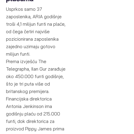
Usprkos samo 37
zaposlenika, ARIA godišnje
troši 4,1 milijun funti na plaće,
od čega četiri najviše
pozicionirana zaposlenika
zajedno uzimaju gotovo
milijun funti.
Prema izvješću The
Telegrapha, Ilan Gur zarađuje
oko 450.000 funti godišnje,
što je tri puta više od
britanskog premijera.
Financijska direktorica
Antonia Jenkinson ima
godišnju plaću od 215.000
funti, dok direktorica za
proizvod Pippy James prima