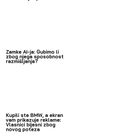
Zamke AI-ja: Gubimo li
zbog njega sposobnost
razmišljanja?
Kupili ste BMW, a ekran
vam prikazuje reklame:
Vlasnici bijesni zbog
novog poteza