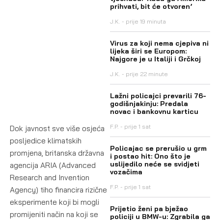
prihvati, bit će otvoren’
J.K.
prije 19 minuta
Virus za koji nema cjepiva ni
lijeka širi se Europom:
Najgore je u Italiji i Grčkoj
J.K.
prije 22 minute
Lažni policajci prevarili 76-
godišnjakinju: Predala
novac i bankovnu karticu
F.P.
prije 1 sat
Dok javnost sve više osjeća
posljedice klimatskih
Policajac se prerušio u grm
promjena, britanska državna
i postao hit: Ono što je
uslijedilo neće se svidjeti
agencija ARIA (Advanced
vozačima
Research and Invention
F.P.
prije 1 sat
Agency) tiho financira rizične
eksperimente koji bi mogli
Prijetio ženi pa bježao
promijeniti način na koji se
policiji u BMW-u: Zgrabila ga