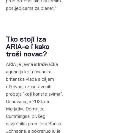
pred potencijalno razornim
posljedicama za planet.”
Tko stoji iza
ARIA-e i kako
troši novac?
ARIA je javna istraživačka
agencija koju financira
britanska vlada s ciljem
otkrivanja znanstvenih
proboja “koji koriste svima”.
Osnovana je 2021. na
inicijativu Dominica
Cummingsa, bivšeg
savjetnika premijera Borisa
Johnsona, a pokrenuo ju je