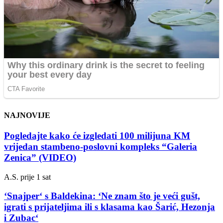
NAJNOVIJE
Pogledajte kako će izgledati 100 milijuna KM
vrijedan stambeno-poslovni kompleks “Galeria
Zenica” (VIDEO)
A.S.
prije 1 sat
‘Snajper‘ s Baldekina: ‘Ne znam što je veći gušt,
igrati s prijateljima ili s klasama kao Šarić, Hezonja
i Zubac‘