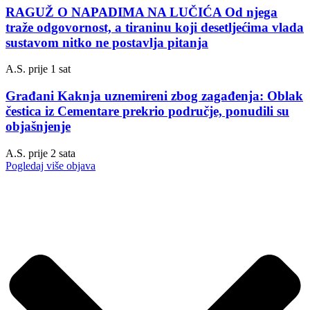
RAGUŽ O NAPADIMA NA LUČIĆA Od njega
traže odgovornost, a tiraninu koji desetljećima vlada
sustavom nitko ne postavlja pitanja
A.S.
prije 1 sat
Građani Kaknja uznemireni zbog zagađenja: Oblak
čestica iz Cementare prekrio područje, ponudili su
objašnjenje
A.S.
prije 2 sata
Pogledaj više objava