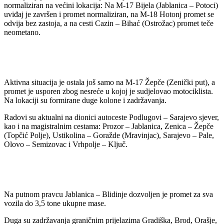
normaliziran na većini lokacija: Na M-17 Bijela (Jablanica – Potoci)
uviđaj je završen i promet normaliziran, na M-18 Hotonj promet se
odvija bez zastoja, a na cesti Cazin – Bihać (Ostrožac) promet teče
neometano.
Aktivna situacija je ostala još samo na M-17 Žepče (Zenički put), a
promet je usporen zbog nesreće u kojoj je sudjelovao motociklista.
Na lokaciji su formirane duge kolone i zadržavanja.
Radovi su aktualni na dionici autoceste Podlugovi – Sarajevo sjever,
kao i na magistralnim cestama: Prozor – Jablanica, Zenica – Žepče
(Topčić Polje), Ustikolina – Goražde (Mravinjac), Sarajevo – Pale,
Olovo – Semizovac i Vrhpolje – Ključ.
Na putnom pravcu Jablanica – Blidinje dozvoljen je promet za sva
vozila do 3,5 tone ukupne mase.
Duga su zadržavanja graničnim prijelazima Gradiška, Brod, Orašje,