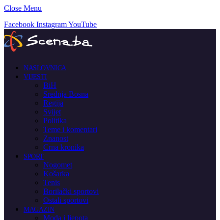
Close Menu
Facebook
Instagram
YouTube
NASLOVNICA
VIJESTI
BiH
Srednja Bosna
Regija
Svijet
Politika
Teme i komentari
Znanost
Crna kronika
SPORT
Nogomet
Košarka
Tenis
Borilački sportovi
Ostali sportovi
MAGAZIN
Moda i ljepota