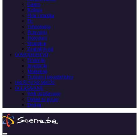
Gastro
Kultura
Film i muzika
Fit
Tehnologija
Putovanja
Horoskop
Shopping
Zanimljivosti
GOSPODARSTVO
Financije
Investicije
Marketing
Turizam i ugostiteljstvo
DRUŠTVENE MREŽE
OGLAŠAVANJE
Web oglašavanje
Oglasi za posao
Design