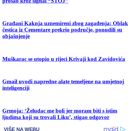
prošao kroz signal “STOJ”
Građani Kaknja uznemireni zbog zagađenja: Oblak
čestica iz Cementare prekrio područje, ponudili su
objašnjenje
Muškarac se utopio u rijeci Krivaji kod Zavidovića
Gmail uvodi napredne alate temeljene na umjetnoj
inteligenciji
Grmoja: ‘Želudac me boli jer moram biti s istim
ljudima koji su trovali Liku’, stigao odgovor