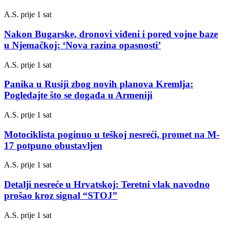
A.S.
prije 1 sat
Nakon Bugarske, dronovi viđeni i pored vojne baze
u Njemačkoj: ‘Nova razina opasnosti’
A.S.
prije 1 sat
Panika u Rusiji zbog novih planova Kremlja:
Pogledajte što se događa u Armeniji
A.S.
prije 1 sat
Motociklista poginuo u teškoj nesreći, promet na M-
17 potpuno obustavljen
A.S.
prije 1 sat
Detalji nesreće u Hrvatskoj: Teretni vlak navodno
prošao kroz signal “STOJ”
A.S.
prije 1 sat