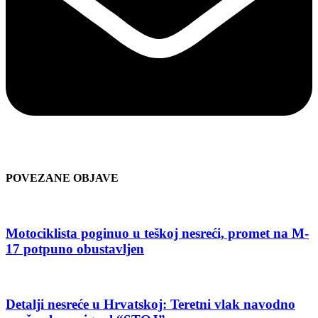
POVEZANE OBJAVE
Motociklista poginuo u teškoj nesreći, promet na M-
17 potpuno obustavljen
Detalji nesreće u Hrvatskoj: Teretni vlak navodno