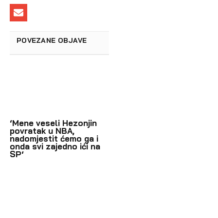
POVEZANE OBJAVE
‘Mene veseli Hezonjin
povratak u NBA,
nadomjestit ćemo ga i
onda svi zajedno ići na
SP‘