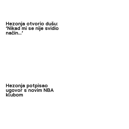
Hezonja otvorio dušu:
‘Nikad mi se nije svidio
način…’
Hezonja potpisao
ugovor s novim NBA
klubom