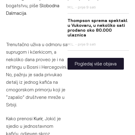
bogatstvu, piše
Slobodna
M.L.
prije 9 sati
Dalmacija
.
Thompson sprema spektakl
u Vukovaru, u nekoliko sati
prodano oko 80.000
ulaznica
Trenutačno uživa u odmoru sa
M.L.
prije 9 sati
suprugom i kćerkicom, a
nekoliko dana proveo je i na
Pogledaj više objava
raftingu u Bosni i Hercegovini.
No, pažnju je sada privukao
detalj iz jednog kafića na
crnogorskom primorju koji je
“zapalio” društvene mreže u
Srbiji.
Kako prenosi
Kurir
, Jokić je
sjedio u jednostavnom
kafiću, odjeven skroz