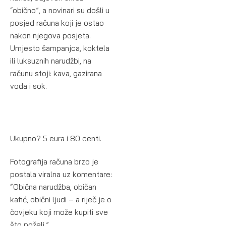
“obično”, a novinari su došli u
posjed računa koji je ostao
nakon njegova posjeta.
Umjesto šampanjca, koktela
ili luksuznih narudžbi, na
računu stoji: kava, gazirana
voda i sok.
Ukupno? 5 eura i 80 centi.
Fotografija računa brzo je
postala viralna uz komentare:
“Obična narudžba, običan
kafić, obični ljudi – a riječ je o
čovjeku koji može kupiti sve
što poželi.”