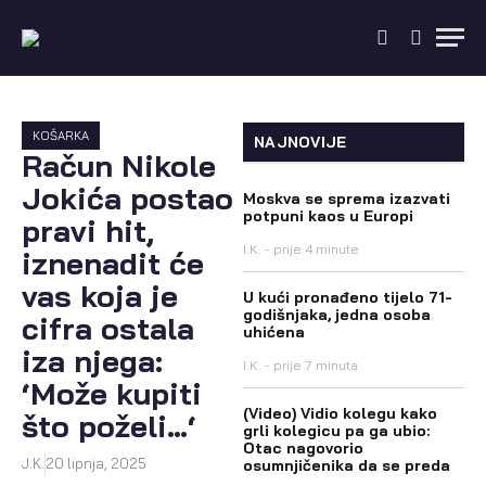
KOŠARKA
NAJNOVIJE
Račun Nikole
Jokića postao
Moskva se sprema izazvati
potpuni kaos u Europi
pravi hit,
I.K.
prije 4 minute
iznenadit će
vas koja je
U kući pronađeno tijelo 71-
godišnjaka, jedna osoba
cifra ostala
uhićena
iza njega:
I.K.
prije 7 minuta
‘Može kupiti
(Video) Vidio kolegu kako
što poželi…‘
grli kolegicu pa ga ubio:
Otac nagovorio
J.K.
20 lipnja, 2025
osumnjičenika da se preda