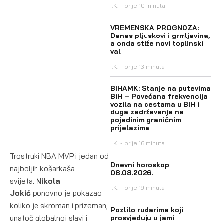
I.K.
prije 10 minuta
VREMENSKA PROGNOZA:
Danas pljuskovi i grmljavina,
a onda stiže novi toplinski
val
I.K.
prije 13 minuta
BIHAMK: Stanje na putevima
BiH – Povećana frekvencija
vozila na cestama u BIH i
duga zadržavanja na
pojedinim graničnim
prijelazima
I.K.
prije 16 minuta
Trostruki NBA MVP i jedan od
Dnevni horoskop
najboljih košarkaša
08.08.2026.
svijeta,
Nikola
I.K.
prije 19 minuta
Jokić
ponovno je pokazao
koliko je skroman i prizeman,
Pozlilo rudarima koji
unatoč globalnoj slavi i
prosvjeduju u jami