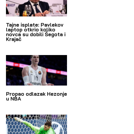
Tajne isplate: Pavlekov
laptop otkrio koliko
novca su dobili Šegota i
Krajač
Propao odlazak Hezonje
u NBA