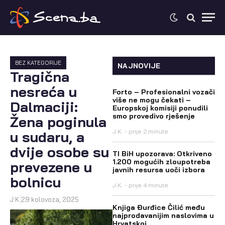
BEZ KATEGORIJE
NAJNOVIJE
Tragična
nesreća u
Forto – Profesionalni vozači
više ne mogu čekati –
Dalmaciji:
Europskoj komisiji ponudili
smo provedivo rješenje
Žena poginula
J.K.
prije 2 minute
u sudaru, a
dvije osobe su
TI BiH upozorava: Otkriveno
1.200 mogućih zloupotreba
prevezene u
javnih resursa uoči izbora
bolnicu
J.K.
prije 4 minute
J.K.
29 kolovoza, 2025
Knjiga Đurđice Čilić među
najprodavanijim naslovima u
Hrvatskoj