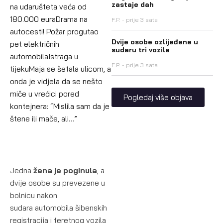
zastaje dah
na udaru
šteta veća od
180.000 euraDrama na
F.P.
prije 3 sata
autocesti! Požar progutao
Dvije osobe ozlijeđene u
pet električnih
sudaru tri vozila
automobila
Istraga u
F.P.
prije 3 sata
tijekuMaja se šetala ulicom, a
onda je vidjela da se nešto
miče u vrećici pored
Pogledaj više objava
kontejnera: “Mislila sam da je
štene ili mače, ali…”
Jedna
žena je poginula
, a
dvije osobe su prevezene u
bolnicu nakon
sudara automobila šibenskih
registracija i teretnog vozila