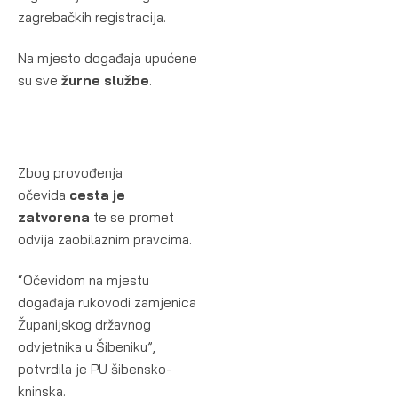
zagrebačkih registracija.
Na mjesto događaja upućene
su sve
žurne službe
.
Zbog provođenja
očevida
cesta je
zatvorena
te se promet
odvija zaobilaznim pravcima.
“Očevidom na mjestu
događaja rukovodi zamjenica
Županijskog državnog
odvjetnika u Šibeniku”,
potvrdila je PU šibensko-
kninska.