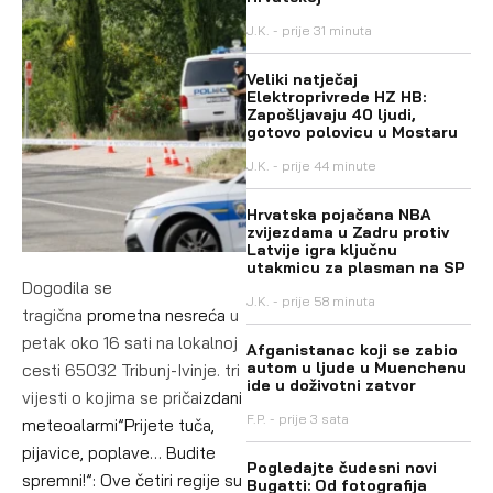
J.K.
prije 31 minuta
Veliki natječaj
Elektroprivrede HZ HB:
Zapošljavaju 40 ljudi,
gotovo polovicu u Mostaru
J.K.
prije 44 minute
Hrvatska pojačana NBA
zvijezdama u Zadru protiv
Latvije igra ključnu
utakmicu za plasman na SP
Dogodila se
J.K.
prije 58 minuta
tragična
prometna nesreća
u
petak oko 16 sati na lokalnoj
Afganistanac koji se zabio
autom u ljude u Muenchenu
cesti 65032 Tribunj-Ivinje. tri
ide u doživotni zatvor
vijesti o kojima se priča
izdani
F.P.
prije 3 sata
meteoalarmi”Prijete tuča,
pijavice, poplave… Budite
Pogledajte čudesni novi
spremni!”: Ove četiri regije su
Bugatti: Od fotografija